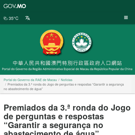
Portal
do
Governo
35°C
da
RAE
de
Macau
Portal do Governo da RAE de Macau
Notícias
Premiados da 3.ª ronda do Jogo de perguntas e respostas “Garantir a segurança
no abastecimento de água”
Premiados da 3.ª ronda do Jogo
de perguntas e respostas
“Garantir a segurança no
abastecimento de água”