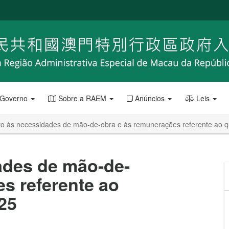
 Governo
Sobre a RAEM
Anúncios
Leis
to às necessidades de mão-de-obra e às remunerações referente ao q
ades de mão-de-
s referente ao
025