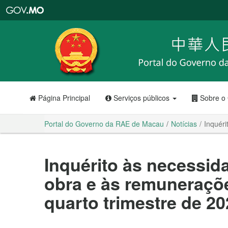
Portal
do
Governo
da
RAE
de
Macau
Página Principal
Serviços públicos
Sobre o
Portal do Governo da RAE de Macau
Notícias
Inquéri
Inquérito às necessid
obra e às remuneraçõe
quarto trimestre de 2