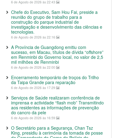
6 de Agosto de 2026 às 22:43
Chefe do Executivo, Sam Hou Fai, preside a
reunião do grupo de trabalho para a
construção do parque industrial de
investigação e desenvolvimento das ciências e
tecnologias.
6 de Agosto de 2026 às 22:16
A Província de Guangdong emitiu com
sucesso, em Macau, títulos de dívida “offshore”
em Renminbi do Governo local, no valor de 2,5
mil milhões de Renminbi
6 de Agosto de 2026 às 22:00
Encerramento temporário de troços do Trilho
da Taipa Grande para reparação
6 de Agosto de 2026 às 17:29
Serviços de Saúde realizaram conferência de
imprensa e actividade “flash mob” Transmitindo
aos residentes as informações de prevenção
do cancro da pele
6 de Agosto de 2026 às 16:59
O Secretário para a Segurança, Chan Tsz
King, presidiu à cerimónia da tomada de posse
da Comandante do Corpo de Polícia de