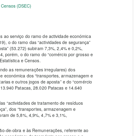
 e Censos (DSEC)
as ao serviço do ramo de actividade económica
9), o do ramo das “actividades de segurança”
posta” (53.272) subiram 7,3%, 2,4% e 0,2%,
24, porém, o do ramo do “comércio por grosso e
Estatística e Censos.
do as remunerações irregulares) dos
ade económica dos “transportes, armazenagem e
tarias e outros jogos de aposta” e do “comércio
, 13.940 Patacas, 28.020 Patacas e 14.640
as “actividades de tratamento de resíduos
ança”, dos “transportes, armazenagem e
foram de 5,8%, 4,9%, 4,7% e 3,1%,
Mão-de-obra e às Remunerações, referente ao