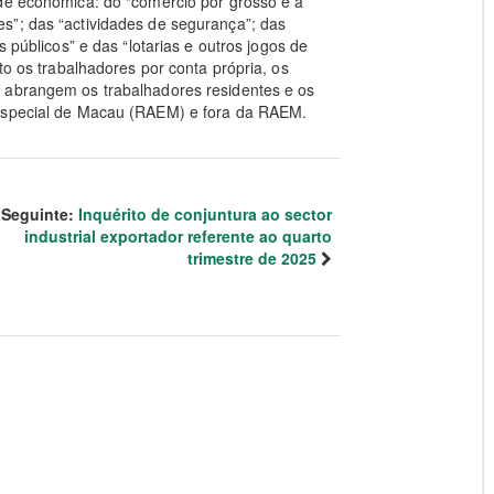
ade económica: do “comércio por grosso e a
s”; das “actividades de segurança”; das
s públicos” e das “lotarias e outros jogos de
to os trabalhadores por conta própria, os
 abrangem os trabalhadores residentes e os
 Especial de Macau (RAEM) e fora da RAEM.
Seguinte:
Inquérito de conjuntura ao sector
industrial exportador referente ao quarto
trimestre de 2025