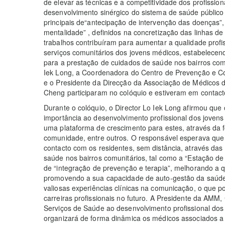
de elevar as técnicas e a competitividade dos profissi
desenvolvimento sinérgico do sistema de saúde público e 
principais de“antecipação de intervenção das doenças”
mentalidade” , definidos na concretização das linhas 
trabalhos contribuíram para aumentar a qualidade profis
serviços comunitários dos jovens médicos, estabelecen
para a prestação de cuidados de saúde nos bairros com
Iek Long, a Coordenadora do Centro de Prevenção e Co
e o Presidente da Direcção da Associação de Médicos
Cheng participaram no colóquio e estiveram em contac
Durante o colóquio, o Director Lo Iek Long afirmou que
importância ao desenvolvimento profissional dos joven
uma plataforma de crescimento para estes, através da f
comunidade, entre outros. O responsável esperava qu
contacto com os residentes, sem distância, através das 
saúde nos bairros comunitários, tal como a “Estação d
de “integração de prevenção e terapia”, melhorando a 
promovendo a sua capacidade de auto-gestão da saúd
valiosas experiências clínicas na comunicação, o que p
carreiras profissionais no futuro. A Presidente da AM
Serviços de Saúde ao desenvolvimento profissional do
organizará de forma dinâmica os médicos associados a 