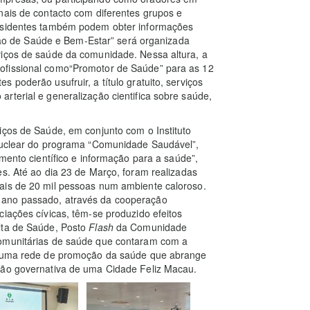
nais de contacto com diferentes grupos e
residentes também podem obter informações
tação de Saúde e Bem-Estar” será organizada
viços de saúde da comunidade. Nessa altura, a
ofissional como“Promotor de Saúde” para as 12
 poderão usufruir, a título gratuito, serviços
rterial e generalização cientifica sobre saúde,
iços de Saúde, em conjunto com o Instituto
 nuclear do programa “Comunidade Saudável”,
imento científico e informação para a saúde”,
es. Até ao dia 23 de Março, foram realizadas
ais de 20 mil pessoas num ambiente caloroso.
 ano passado, através da cooperação
ciações cívicas, têm-se produzido efeitos
lta de Saúde, Posto
Flash
da Comunidade
comunitárias de saúde que contaram com a
da uma rede de promoção da saúde que abrange
são governativa de uma Cidade Feliz Macau.