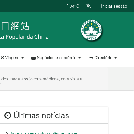
34°C
Iniciar sessão
Viagem
Negócios e comércio
Directório
 destinada aos jovens médicos, com vista a
”
Últimas notícias
Voos do aeroporto continuam a ser