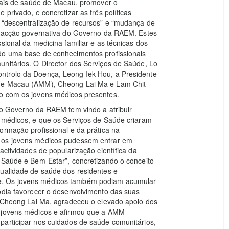
onais de saúde de Macau, promover o
privado, e concretizar as três políticas
, “descentralização de recursos” e “mudança de
de acção governativa do Governo da RAEM. Estes
sional da medicina familiar e as técnicas dos
do uma base de conhecimentos profissionais
unitários. O Director dos Serviços de Saúde, Lo
ntrolo da Doença, Leong Iek Hou, a Presidente
 de Macau (AMM), Cheong Lai Ma e Lam Chit
to com os jovens médicos presentes.
 o Governo da RAEM tem vindo a atribuir
s médicos, e que os Serviços de Saúde criaram
ormação profissional e da prática na
e os jovens médicos pudessem entrar em
actividades de popularização científica da
e Saúde e Bem-Estar”, concretizando o conceito
qualidade de saúde dos residentes e
e. Os jovens médicos também podiam acumular
odia favorecer o desenvolvimento das suas
M, Cheong Lai Ma, agradeceu o elevado apoio dos
s jovens médicos e afirmou que a AMM
participar nos cuidados de saúde comunitários,