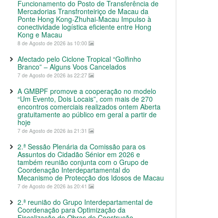
Funcionamento do Posto de Transferência de
Mercadorias Transfronteiriço de Macau da
Ponte Hong Kong-Zhuhai-Macau Impulso à
conectividade logística eficiente entre Hong
Kong e Macau
8 de Agosto de 2026 às 10:00
Afectado pelo Ciclone Tropical “Golfinho
Branco” – Alguns Voos Cancelados
7 de Agosto de 2026 às 22:27
A GMBPF promove a cooperação no modelo
“Um Evento, Dois Locais”, com mais de 270
encontros comerciais realizados ontem Aberta
gratuitamente ao público em geral a partir de
hoje
7 de Agosto de 2026 às 21:31
2.ª Sessão Plenária da Comissão para os
Assuntos do Cidadão Sénior em 2026 e
também reunião conjunta com o Grupo de
Coordenação Interdepartamental do
Mecanismo de Protecção dos Idosos de Macau
7 de Agosto de 2026 às 20:41
2.ª reunião do Grupo Interdepartamental de
Coordenação para Optimização da
Fiscalização de Obras de Construção,