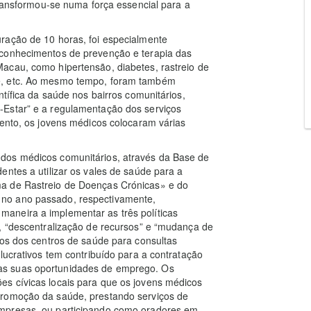
transformou-se numa força essencial para a
ração de 10 horas, foi especialmente
 conhecimentos de prevenção e terapia das
acau, como hipertensão, diabetes, rastreio de
e, etc. Ao mesmo tempo, foram também
ntífica da saúde nos bairros comunitários,
-Estar” e a regulamentação dos serviços
vento, os jovens médicos colocaram várias
dos médicos comunitários, através da Base de
entes a utilizar os vales de saúde para a
ma de Rastreio de Doenças Crónicas» e do
no ano passado, respectivamente,
aneira a implementar as três políticas
, “descentralização de recursos” e “mudança de
cos dos centros de saúde para consultas
lucrativos tem contribuído para a contratação
as suas oportunidades de emprego. Os
s cívicas locais para que os jovens médicos
promoção da saúde, prestando serviços de
empresas, ou participando como oradores em