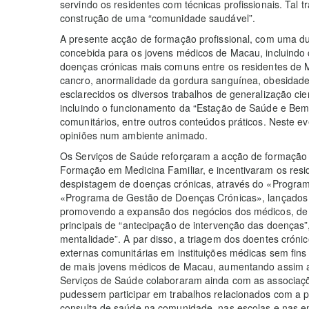
servindo os residentes com técnicas profissionais. Tal 
construção de uma “comunidade saudável”.
A presente acção de formação profissional, com uma du
concebida para os jovens médicos de Macau, incluindo
doenças crónicas mais comuns entre os residentes de M
cancro, anormalidade da gordura sanguínea, obesidad
esclarecidos os diversos trabalhos de generalização cie
incluindo o funcionamento da “Estação de Saúde e Bem
comunitários, entre outros conteúdos práticos. Neste e
opiniões num ambiente animado.
Os Serviços de Saúde reforçaram a acção de formação 
Formação em Medicina Familiar, e incentivaram os resid
despistagem de doenças crónicas, através do «Progra
«Programa de Gestão de Doenças Crónicas», lançados 
promovendo a expansão dos negócios dos médicos, de m
principais de “antecipação de intervenção das doenças”
mentalidade”. A par disso, a triagem dos doentes cróni
externas comunitárias em instituições médicas sem fins 
de mais jovens médicos de Macau, aumentando assim 
Serviços de Saúde colaboraram ainda com as associaçõe
pudessem participar em trabalhos relacionados com a 
consulta de saúde na comunidade, nas escolas e nas 