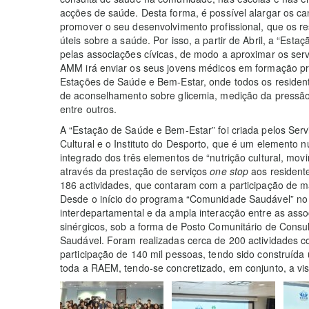
acções de saúde. Desta forma, é possível alargar os ca
promover o seu desenvolvimento profissional, que os 
úteis sobre a saúde. Por isso, a partir de Abril, a “Es
pelas associações cívicas, de modo a aproximar os ser
AMM irá enviar os seus jovens médicos em formação pr
Estações de Saúde e Bem-Estar, onde todos os residentes
de aconselhamento sobre glicemia, medição da pressão a
entre outros.
A “Estação de Saúde e Bem-Estar” foi criada pelos Serv
Cultural e o Instituto do Desporto, que é um elemento
integrado dos três elementos de “nutrição cultural, mov
através da prestação de serviços
one stop
aos resident
186 actividades, que contaram com a participação de m
Desde o início do programa “Comunidade Saudável” no
interdepartamental e da ampla interacção entre as asso
sinérgicos, sob a forma de Posto Comunitário de Consu
Saudável. Foram realizadas cerca de 200 actividades 
participação de 140 mil pessoas, tendo sido construí
toda a RAEM, tendo-se concretizado, em conjunto, a vi