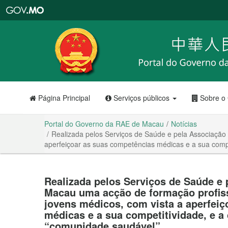
Portal
do
Governo
da
RAE
de
Macau
Página Principal
Serviços públicos
Sobre o
Portal do Governo da RAE de Macau
Notícias
Realizada pelos Serviços de Saúde e pela Associação
aperfeiçoar as suas competências médicas e a sua compe
Realizada pelos Serviços de Saúde e
Macau uma acção de formação profiss
jovens médicos, com vista a aperfei
médicas e a sua competitividade, e a 
“comunidade saudável”