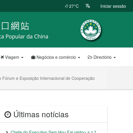
27°C
Iniciar sessão
Viagem
Negócios e comércio
Directório
do Fórum e Exposição Internacional de Cooperação
Últimas notícias
Chefe do Executivo Sam Hou Fai visitou a 1.ª