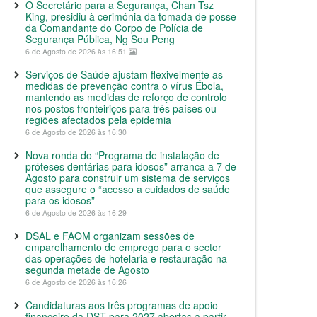
O Secretário para a Segurança, Chan Tsz
King, presidiu à cerimónia da tomada de posse
da Comandante do Corpo de Polícia de
Segurança Pública, Ng Sou Peng
6 de Agosto de 2026 às 16:51
Serviços de Saúde ajustam flexivelmente as
medidas de prevenção contra o vírus Ébola,
mantendo as medidas de reforço de controlo
nos postos fronteiriços para três países ou
regiões afectados pela epidemia
6 de Agosto de 2026 às 16:30
Nova ronda do “Programa de instalação de
próteses dentárias para idosos” arranca a 7 de
Agosto para construir um sistema de serviços
que assegure o “acesso a cuidados de saúde
para os idosos”
6 de Agosto de 2026 às 16:29
DSAL e FAOM organizam sessões de
emparelhamento de emprego para o sector
das operações de hotelaria e restauração na
segunda metade de Agosto
6 de Agosto de 2026 às 16:26
Candidaturas aos três programas de apoio
financeiro da DST para 2027 abertas a partir