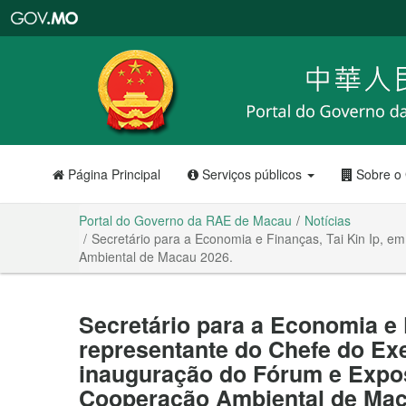
Portal
do
Governo
da
RAE
de
Macau
Página Principal
Serviços públicos
Sobre o
Portal do Governo da RAE de Macau
Notícias
Secretário para a Economia e Finanças, Tai Kin Ip, e
Ambiental de Macau 2026.
Secretário para a Economia e 
representante do Chefe do Exe
inauguração do Fórum e Expos
Cooperação Ambiental de Mac