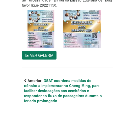
de Terceira Idade Yan Kei da Missão Luterana de Hong
favor ligue 28221150.
VER GALERIA
Anterior:
DSAT coordena medidas de
trânsito a implementar no Cheng Ming, para
facilitar deslocações aos cemitérios e
responder ao fluxo de passageiros durante o
feriado prolongado