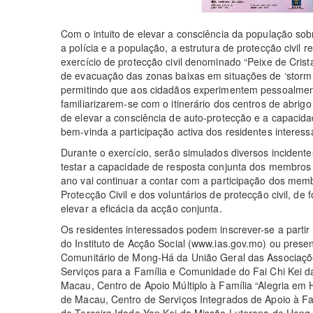
Com o intuito de elevar a consciência da população sobr
a polícia e a população, a estrutura de protecção civil r
exercício de protecção civil denominado “Peixe de Crista
de evacuação das zonas baixas em situações de ‘storm 
permitindo que aos cidadãos experimentem pessoalmen
familiarizarem-se com o itinerário dos centros de abri
de elevar a consciência de auto-protecção e a capacida
bem-vinda a participação activa dos residentes interess
Durante o exercício, serão simulados diversos incidente
testar a capacidade de resposta conjunta dos membros d
ano vai continuar a contar com a participação dos me
Protecção Civil e dos voluntários de protecção civil, d
elevar a eficácia da acção conjunta.
Os residentes interessados podem inscrever-se a partir d
do Instituto de Acção Social (www.ias.gov.mo) ou prese
Comunitário de Mong-Há da União Geral das Associaç
Serviços para a Família e Comunidade do Fai Chi Kei 
Macau, Centro de Apoio Múltiplo à Família “Alegria em
de Macau, Centro de Serviços Integrados de Apoio à Fa