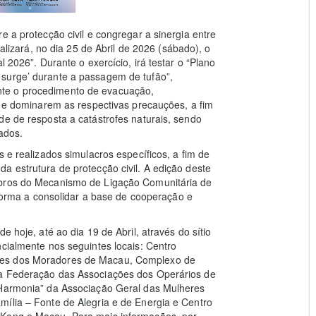
e a protecção civil e congregar a sinergia entre
ealizará, no dia 25 de Abril de 2026 (sábado), o
l 2026”. Durante o exercício, irá testar o “Plano
surge’ durante a passagem de tufão”,
te o procedimento de evacuação,
go e dominarem as respectivas precauções, a fim
de de resposta a catástrofes naturais, sendo
ados.
s e realizados simulacros específicos, a fim de
a estrutura de protecção civil. A edição deste
mbros do Mecanismo de Ligação Comunitária de
e forma a consolidar a base de cooperação e
e hoje, até ao dia 19 de Abril, através do sítio
ncialmente nos seguintes locais: Centro
ões dos Moradores de Macau, Complexo de
da Federação das Associações dos Operários de
 Harmonia” da Associação Geral das Mulheres
mília – Fonte de Alegria e de Energia e Centro