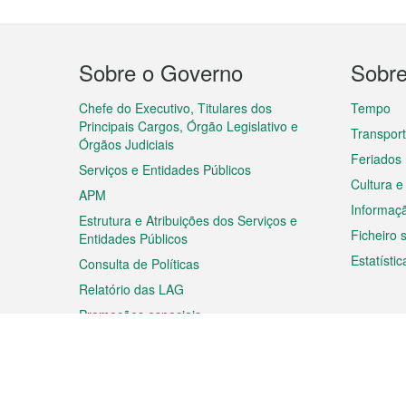
Menu
Sobre o Governo
Sobr
do
rodapé
Chefe do Executivo, Titulares dos
Tempo
Principais Cargos, Órgão Legislativo e
Transpor
Órgãos Judiciais
Feriados
Serviços e Entidades Públicos
Cultura e
APM
Informaç
Estrutura e Atribuições dos Serviços e
Ficheiro
Entidades Públicos
Estatístic
Consulta de Políticas
Relatório das LAG
Promoções especiais
Viagem
Negóc
Planear a sua viagem
Negócios