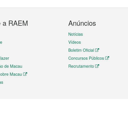
e a RAEM
Anúncios
Notícias
te
Vídeos
Boletim Oficial
 lazer
Concursos Públicos
ão de Macau
Recrutamento
 sobre Macau
as
ios e comércio
Directório
 e Investimento
Directório de Aplicações para T