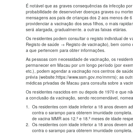
É notável que as graves consequências da infecção po
probabilidade de desenvolver doenças graves ou mortes,
mensagens aos pais de crianças dos 2 aos menos de 6
providenciar a vacinação dos seus filhos, o mais rapid
será alargada, gradualmente. a outras faixas etárias.
Os residentes podem consultar o registo individual de
Registo de saúde → Registo de vacinação), bem como c
a que pertencem para obter informações.
As pessoas com necessidade de vacinação, os resident
permanecer em Macau por um longo período (por exempl
etc.), podem agendar a vacinação nos centros de saúd
prévia (website:https://www.ssm.gov.mo/mmrrs); as outra
médicas privadas de Macau para consulta sobre a vaci
Os residentes nascidos em ou depois de 1970 e que n
a conclusão da vacinação, sendo recomendável, nome
Os residentes com idade inferior a 18 anos devem ad
contra o sarampo para obterem imunidade completa
de vacina MMR aos 12.º e 18.º meses de idade respe
Os residentes com idade inferior a 18 anos devem ad
contra o sarampo para obterem imunidade completa