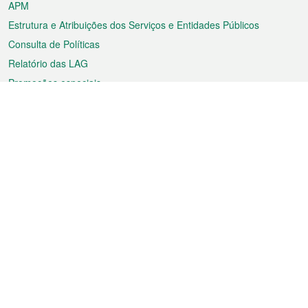
APM
Estrutura e Atribuições dos Serviços e Entidades Públicos
Consulta de Políticas
Relatório das LAG
Promoções especiais
Sobre a RAEM
Tempo
Transporte
Feriados
Cultura e lazer
Informação de Macau
Ficheiro sobre Macau
Estatísticas
Anúncios