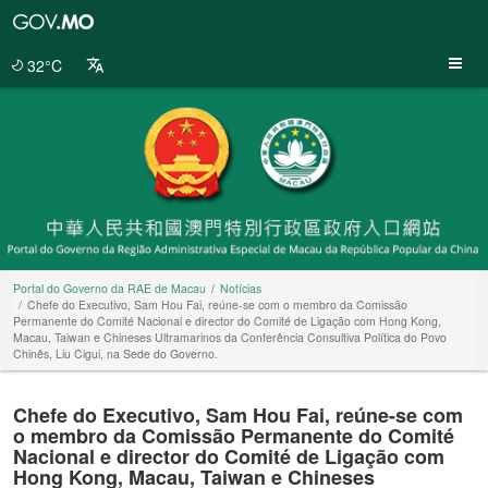
Portal
do
Governo
32°C
da
RAE
de
Macau
Portal do Governo da RAE de Macau
Notícias
Chefe do Executivo, Sam Hou Fai, reúne-se com o membro da Comissão
Permanente do Comité Nacional e director do Comité de Ligação com Hong Kong,
Macau, Taiwan e Chineses Ultramarinos da Conferência Consultiva Política do Povo
Chinês, Liu Cigui, na Sede do Governo.
Chefe do Executivo, Sam Hou Fai, reúne-se com
o membro da Comissão Permanente do Comité
Nacional e director do Comité de Ligação com
Hong Kong, Macau, Taiwan e Chineses