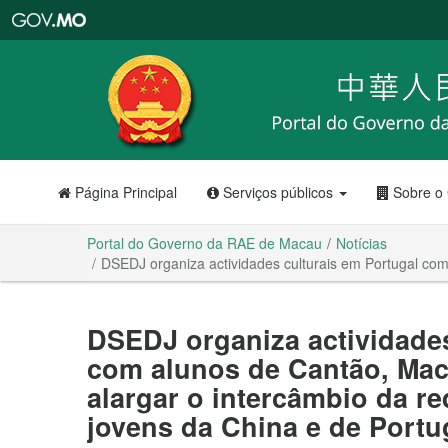
Portal
do
Governo
da
RAE
de
Macau
Página Principal
Serviços públicos
Sobre o
Portal do Governo da RAE de Macau
Notícias
DSEDJ organiza actividades culturais em Portugal com
DSEDJ organiza actividades
com alunos de Cantão, Mac
alargar o intercâmbio da r
jovens da China e de Portu