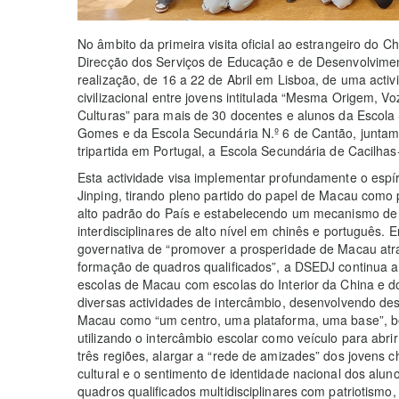
No âmbito da primeira visita oficial ao estrangeiro do 
Direcção dos Serviços de Educação e de Desenvolvime
realização, de 16 a 22 de Abril em Lisboa, de uma acti
civilizacional entre jovens intitulada “Mesma Origem,
Culturas” para mais de 30 docentes e alunos da Escol
Gomes e da Escola Secundária N.º 6 de Cantão, juntam
tripartida em Portugal, a Escola Secundária de Cacilhas
Esta actividade visa implementar profundamente o espír
Jinping, tirando pleno partido do papel de Macau como 
alto padrão do País e estabelecendo um mecanismo de 
interdisciplinares de alto nível em chinês e português
governativa de “promover a prosperidade de Macau atr
formação de quadros qualificados”, a DSEDJ continua 
escolas de Macau com escolas do Interior da China e do
diversas actividades de intercâmbio, desenvolvendo d
Macau como “um centro, uma plataforma, uma base”, be
utilizando o intercâmbio escolar como veículo para abr
três regiões, alargar a “rede de amizades” dos jovens c
cultural e o sentimento de identidade nacional dos alu
quadros qualificados multidisciplinares com patriotismo,