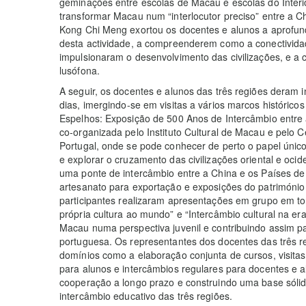
geminações entre escolas de Macau e escolas do Inter
transformar Macau num “interlocutor preciso” entre a Ch
Kong Chi Meng exortou os docentes e alunos a aprofun
desta actividade, a compreenderem como a conectividad
impulsionaram o desenvolvimento das civilizações, e a 
lusófona.
A seguir, os docentes e alunos das três regiões deram i
dias, imergindo-se em visitas a vários marcos histórico
Espelhos: Exposição de 500 Anos de Intercâmbio entre 
co-organizada pelo Instituto Cultural de Macau e pelo C
Portugal, onde se pode conhecer de perto o papel úni
e explorar o cruzamento das civilizações oriental e oci
uma ponte de intercâmbio entre a China e os Países de
artesanato para exportação e exposições do património cu
participantes realizaram apresentações em grupo em to
própria cultura ao mundo” e “Intercâmbio cultural na era
Macau numa perspectiva juvenil e contribuindo assim pa
portuguesa. Os representantes dos docentes das três 
domínios como a elaboração conjunta de cursos, visita
para alunos e intercâmbios regulares para docentes e
cooperação a longo prazo e construindo uma base sóli
intercâmbio educativo das três regiões.