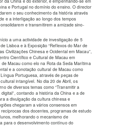
ior da China e do exterior, e empenhando-se em
ina e Portugal no domínio do ensino. O director
darem o seu conhecimento da história através
e e a interligação ao longo dos tempos
consolidarem e transmitirem a amizade sino-
nício a uma actividade de investigação de 5
s de Lisboa e à Exposição “Reflexos do Mar de
as Civilizações Chinesa e Ocidental em Macau”,
entro Científico e Cultural de Macau em
co de Macau como elo na Rota da Seda Marítima
dental e a conotação cultural de Macau como
 Língua Portuguesa, através de peças de
ltural intangível. No dia 20 de Abril, os
rno de diversos temas como “Transmitir a
 digital”, contando a história da China e a de
ra a divulgação da cultura chinesa e
regiões chegaram a vários consensos em
s recíprocas dos docentes, programas de estudo
 alunos, melhorando o mecanismo de
da para o desenvolvimento contínuo do