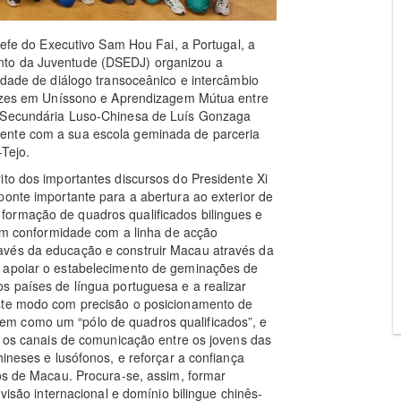
Chefe do Executivo Sam Hou Fai, a Portugal, a
nto da Juventude (DSEDJ) organizou a
vidade de diálogo transoceânico e intercâmbio
 Vozes em Uníssono e Aprendizagem Mútua entre
a Secundária Luso-Chinesa de Luís Gonzaga
ente com a sua escola geminada de parceria
-Tejo.
ito dos importantes discursos do Presidente Xi
ponte importante para a abertura ao exterior de
formação de quadros qualificados bilingues e
. Em conformidade com a linha de acção
avés da educação e construir Macau através da
a apoiar o estabelecimento de geminações de
s países de língua portuguesa e a realizar
este modo com precisão o posicionamento de
m como um “pólo de quadros qualificados”, e
ir os canais de comunicação entre os jovens das
hineses e lusófonos, e reforçar a confiança
nos de Macau. Procura-se, assim, formar
 visão internacional e domínio bilingue chinês-