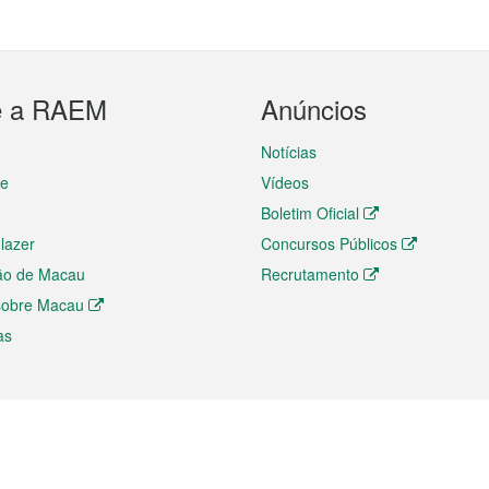
e a RAEM
Anúncios
Notícias
te
Vídeos
Boletim Oficial
 lazer
Concursos Públicos
ão de Macau
Recrutamento
 sobre Macau
as
ios e comércio
Directório