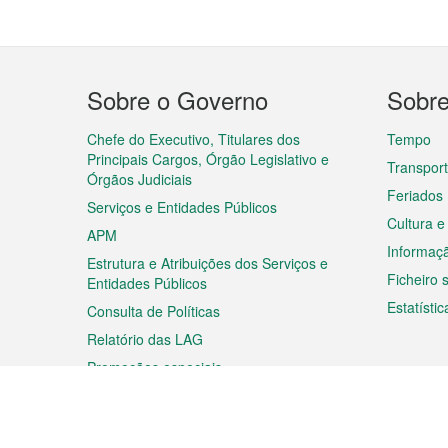
Menu
Sobre o Governo
Sobr
do
rodapé
Chefe do Executivo, Titulares dos
Tempo
Principais Cargos, Órgão Legislativo e
Transpor
Órgãos Judiciais
Feriados
Serviços e Entidades Públicos
Cultura e
APM
Informaç
Estrutura e Atribuições dos Serviços e
Ficheiro
Entidades Públicos
Estatístic
Consulta de Políticas
Relatório das LAG
Promoções especiais
Viagem
Negóc