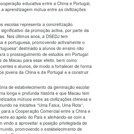
cooperação educativa entre a China e Portugal,
e a aprendizagem mútua entre as civilizações
ês escolas representa a concretização
ignificativo da promoção activa, por parte da
as. Nos últimos anos, a DSEDJ tem
esa e portuguesa, promovendo activamente o
tuguesa” destinado a alunos do ensino não
para o prosseguimento de estudos em Portugal
os de Macau para esse efeito, bem como
centes e alunos, de modo a fortalecer de forma
s jovens da China e de Portugal e a construir
ónia de estabelecimento da geminação escolar
uma longa e profunda história e que Macau tem
dizados mútuos entre as civilizações chinesa e
 mundo na iniciativa “Uma Faixa, Uma Rota”,
 para a Cooperação Comercial entre a China e
ente ao apelo do País e alinhando-se com a
m vindo a aproveitar a posição privilegiada de
o mundo, promovendo o estabelecimento de