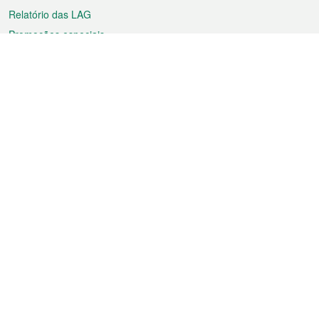
Relatório das LAG
Promoções especiais
Sobre a RAEM
Tempo
Transporte
Feriados
Cultura e lazer
Informação de Macau
Ficheiro sobre Macau
Estatísticas
Anúncios
Notícias
Vídeos