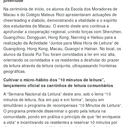
juventude
Na cerimónia de início, os alunos da Escola dos Moradores de
Macau e do Colégio Mateus Ricci apresentaram actuações de
cheerleading e diabolo, demonstrando a vitalidade e o espírito
dos estudantes de Macau. O evento deste ano continua a
aprofundar a cooperação regional, unindo forças com Shenzhen,
Guangzhou, Dongguan, Hong Kong, Nanning e Haikou para a
realização da Actividade “Juntos para Meia Hora de Leitura” de
Guangdong, Hong Kong, Macau, Guangxi e Hainan. No local, os
alunos da Escola Pui Tou foram convidados a ler em voz alta,
orientando os convidados e os residentes a desfrutar do prazer
da leitura através da leitura conjunta, ultrapassando fronteiras
geográficas.
Cultivar o micro-hábito dos “10 minutos de leitura”,
lançamento oficial os cantinhos de leitura comunitários
A “Semana Nacional da Leitura” deste ano, sob o lema “10
minutos de leitura, fica em paz e em forma”, lançou em
simultâneo o programa de recompensas “10 Minutos de Leitura”.
O programa pretende disseminar o gosto pela leitura na
comunidade, pondo em prática o princípio de que “ler enriquece
a vida” e incentivando os residentes a reservar 10 minutos por