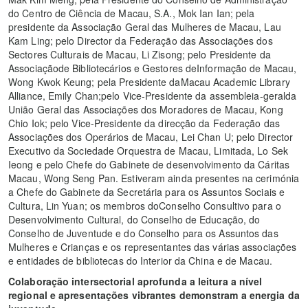
do Centro de Ciência de Macau, S.A., Mok Ian Ian; pela
presidente da Associação Geral das Mulheres de Macau, Lau
Kam Ling; pelo Director da Federação das Associações dos
Sectores Culturais de Macau, Li Zisong; pelo Presidente da
Associaçãode Bibliotecários e Gestores deInformação de Macau,
Wong Kwok Keung; pela Presidente daMacau Academic Library
Alliance, Emily Chan;pelo Vice-Presidente da assembleia-geralda
União Geral das Associações dos Moradores de Macau, Kong
Chio Iok; pelo Vice-Presidente da direcção da Federação das
Associações dos Operários de Macau, Lei Chan U; pelo Director
Executivo da Sociedade Orquestra de Macau, Limitada, Lo Sek
Ieong e pelo Chefe do Gabinete de desenvolvimento da Cáritas
Macau, Wong Seng Pan. Estiveram ainda presentes na cerimónia
a Chefe do Gabinete da Secretária para os Assuntos Sociais e
Cultura, Lin Yuan; os membros doConselho Consultivo para o
Desenvolvimento Cultural, do Conselho de Educação, do
Conselho de Juventude e do Conselho para os Assuntos das
Mulheres e Crianças e os representantes das várias associações
e entidades de bibliotecas do Interior da China e de Macau.
Colaboração intersectorial aprofunda a leitura a nível
regional e apresentações vibrantes demonstram a energia da