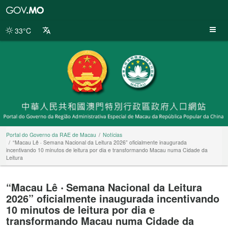
Portal
do
Governo
33°C
da
RAE
de
Macau
Portal do Governo da RAE de Macau
Notícias
“Macau Lê ‧ Semana Nacional da Leitura 2026” oficialmente inaugurada
incentivando 10 minutos de leitura por dia e transformando Macau numa Cidade da
Leitura
“Macau Lê ‧ Semana Nacional da Leitura
2026” oficialmente inaugurada incentivando
10 minutos de leitura por dia e
transformando Macau numa Cidade da