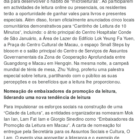
dia para desenvolver o hábito de “microleituras”. Ao participarem
em actividades de leitura online ou presenciais, os residentes
terão a oportunidade de ganhar vales para livros e presentes
especiais. Além disso, foram oficialmente anunciados cinco locais
comunitários demonstrativos para “Cantinho de Leitura de 10
Minutos”, incluindo: o átrio principal do Centro Hospitalar Conde
de São Januário, a Área de Lazer do Edifício Lok Yeung Fa Yuen,
a Praça do Centro Cultural de Macau, o espaço Small Steps by
blooom e o salão principal do Centro de Serviços de Assuntos
Governamentais da Zona de Cooperação Aprofundada entre
Guangdong e Macau em Hengqin. Na mesma noite, a campeã
mundial de ténis de mesa, Zhu Yuling, proferiu uma palestra
especial sobre leitura, partilhando com o público as suas
percepções e os benefícios que a leitura lhe proporcionou.
Nomeação de embaixadores da promoção da leitura,
liderando uma nova tendência de leitura
Para impulsionar os esforços sociais na construção de uma
“Cidade da Leitura”, as entidades organizadoras nomearam Mok
Ian Ian, Lam Fat Iam e Giorgio Sinedino como “Embaixadores da
Promoção da Leitura em Macau”. A carta de nomeação foi
entregue pela Secretária para os Assuntos Sociais e Cultura, O
Lam. O evento visa aproveitar a liderança e o exemplo de