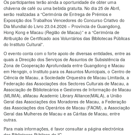
Os participantes terão ainda a oportunidade de obter uma
chávena de café ou uma bebida gratuita. No dia 25 de Abril,
serão realizadas a “Cerimónia de Entrega de Prémios e
Exposição dos Trabalhos Vencedores do Concurso Criativo do
Dia Mundial do Livro 23.04.2026 – Província de Guangdong,
Hong Kong e Macau (Região de Macau)” e a “Cerimónia de
Atribuição de Certificado aos Voluntários das Bibliotecas Públicas
do Instituto Cultural”.
O evento conta com o forte apoio de diversas entidades, entre as
quais a Direcção dos Serviços de Assuntos de Subsistência da
Zona de Cooperação Aprofundada entre Guangdong e Macau
em Hengqin, o Instituto para os Assuntos Municipais, o Centro de
Ciência de Macau, a Sociedade Orquestra de Macau Limitada, a
Federação das Associações dos Sectores Culturais de Macau, a
Associação de Bibliotecários e Gestores de Informação de Macau
(MLIMA), aMacau Academic Library Alliance(MALA), a União
Geral das Associações dos Moradores de Macau, a Federação
das Associações dos Operários de Macau (FAOM), a Associação
Geral das Mulheres de Macau e as Cáritas de Macau, entre
outras.
Para mais informações, é favor consultar a página electrónica
das Bibliotecas Públicas do IC