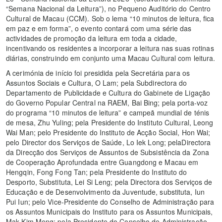
“Semana Nacional da Leitura”), no Pequeno Auditório do Centro
Cultural de Macau (CCM). Sob o lema “10 minutos de leitura, fica
em paz e em forma”, o evento contará com uma série das
actividades de promoção da leitura em toda a cidade,
incentivando os residentes a incorporar a leitura nas suas rotinas
diárias, construindo em conjunto uma Macau Cultural com leitura.
A cerimónia de início foi presidida pela Secretária para os
Assuntos Sociais e Cultura, O Lam; pela Subdirectora do
Departamento de Publicidade e Cultura do Gabinete de Ligação
do Governo Popular Central na RAEM, Bai Bing; pela porta-voz
do programa “10 minutos de leitura” e campeã mundial de ténis
de mesa, Zhu Yuling; pela Presidente do Instituto Cultural, Leong
Wai Man; pelo Presidente do Instituto de Acção Social, Hon Wai;
pelo Director dos Serviços de Saúde, Lo Iek Long; pelaDirectora
da Direcção dos Serviços de Assuntos de Subsistência da Zona
de Cooperação Aprofundada entre Guangdong e Macau em
Hengqin, Fong Fong Tan; pela Presidente do Instituto do
Desporto, Substituta, Lei Si Leng; pela Directora dos Serviços de
Educação e de Desenvolvimento da Juventude, substituta, Iun
Pui Iun; pelo Vice-Presidente do Conselho de Administração para
os Assuntos Municipais do Instituto para os Assuntos Municipais,
Mak Kim Meng; pela Presidente do Conselho de Administração