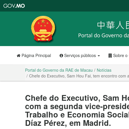
Portal
do
Governo
da
RAE
de
Macau
Página Principal
Serviços públicos
Sobre o
Portal do Governo da RAE de Macau
Notícias
Chefe do Executivo, Sam Hou Fai, tem encontro com a
Chefe do Executivo, Sam H
com a segunda vice-preside
Trabalho e Economia Socia
Díaz Pérez, em Madrid.