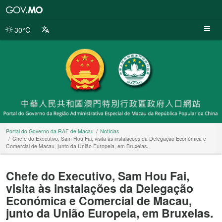
Portal
do
Governo
30°C
da
RAE
de
Macau
Portal do Governo da RAE de Macau
Notícias
Chefe do Executivo, Sam Hou Fai, visita às instalações da Delegação Económica e
Comercial de Macau, junto da União Europeia, em Bruxelas.
Chefe do Executivo, Sam Hou Fai,
visita às instalações da Delegação
Económica e Comercial de Macau,
junto da União Europeia, em Bruxelas.