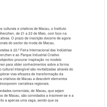
culturais e criativos de Macau, o Instituto
a Shenzhen, de 21 a 22 de Maio, com foco na
iativas. O prazo de inscrição decorre de agora
sionais do sector da moda de Macau.
isitas à 22.ª Feira Internacional das Indústrias
enzhen e ao Parque Industrial Criativo
 objectivo procurar inspiração no modelo
nzhen para obter conhecimentos sobre a forma
 cultural intangível são revitalizadas através do
xplorar vias eficazes de transformação da
 os criativos de Macau a descobrir elementos
incorporem narrativas regionais.
ciedades comerciais, de Macau, que sejam
os de Macau, são convidados a inscrever-se e a
reito a apenas uma vaga, sendo que os