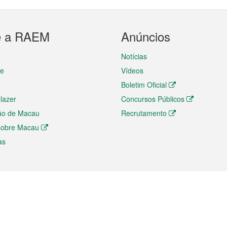
e a RAEM
Anúncios
Notícias
te
Vídeos
Boletim Oficial
 lazer
Concursos Públicos
ão de Macau
Recrutamento
 sobre Macau
as
ios e comércio
Directório
 e Investimento
Directório de Aplicações para T