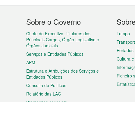
Menu
Sobre o Governo
Sobr
do
rodapé
Chefe do Executivo, Titulares dos
Tempo
Principais Cargos, Órgão Legislativo e
Transpor
Órgãos Judiciais
Feriados
Serviços e Entidades Públicos
Cultura e
APM
Informaç
Estrutura e Atribuições dos Serviços e
Ficheiro
Entidades Públicos
Estatístic
Consulta de Políticas
Relatório das LAG
Promoções especiais
Viagem
Negóc
Planear a sua viagem
Negócios