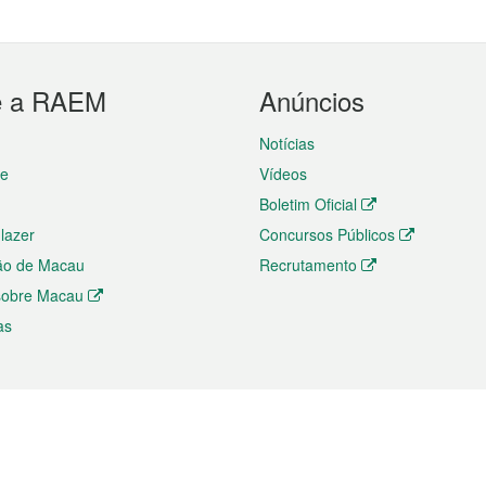
e a RAEM
Anúncios
Notícias
te
Vídeos
Boletim Oficial
 lazer
Concursos Públicos
ão de Macau
Recrutamento
 sobre Macau
as
ios e comércio
Directório