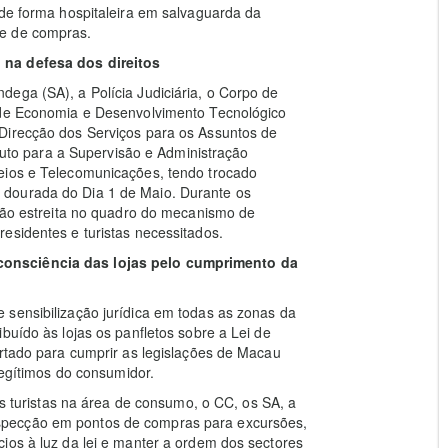
 de forma hospitaleira em salvaguarda da
 e de compras.
o na
defesa dos direitos
ega (SA), a Polícia Judiciária, o Corpo de
s de Economia e Desenvolvimento Tecnológico
Direcção dos Serviços para os Assuntos de
ituto para a Supervisão e Administração
eios e Telecomunicações, tendo trocado
 dourada do Dia 1 de Maio. Durante os
ação estreita no quadro do mecanismo de
esidentes e turistas necessitados.
consciência das lojas pelo cumprimento da
 sensibilização jurídica em todas as zonas da
buído às lojas os panfletos sobre a Lei de
ertado para cumprir as legislações de Macau
legítimos do consumidor.
os turistas na área de consumo, o CC, os SA, a
specção em pontos de compras para excursões,
ios à luz da lei e manter a ordem dos sectores