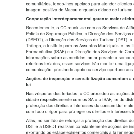
comunitários, tendo-lhes apelado para atender clientes
imagem positiva de Macau enquanto cidade de turismo
Cooperação interdepartamental garante maior efeit
Recentemente, o CC reuniu-se com os Serviços de Alfând
Polícia de Segurança Pública, a Direcção dos Serviço
(DSEDT), a Direcção dos Serviços de Turismo (DST), a 
Tráfego, o Instituto para os Assuntos Municipais, o Inst
Farmacêutica (ISAF) e a Direcção dos Serviços de Corr
informações sobre as medidas tomar perante a semana
referidos feriados, esses serviços irão manter uma lig
comunicação, prestando apoio ou serviço oportuno aos r
Acções de inspecção e sensibilização aumentam a 
lei
Nas vésperas dos feriados, o CC procedeu às acções de
cidade respectivamente com os SA e o ISAF, tendo distri
protecção dos direitos e interesses do consumidor e al
com todo o rigor para proteger os direitos e interesses 
Aliás, no sentido de reforçar a protecção dos direitos d
DST e a DSEDT realizam constantemente acções de in
exortando os estabelecimentos comerciais a fazer negóc