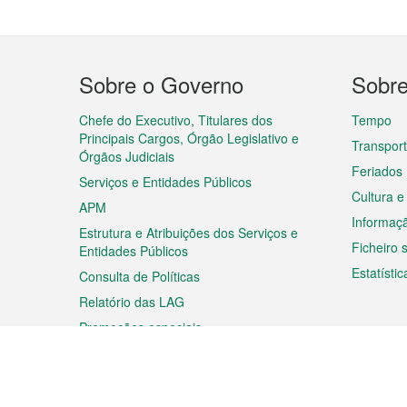
Menu
Sobre o Governo
Sobr
do
rodapé
Chefe do Executivo, Titulares dos
Tempo
Principais Cargos, Órgão Legislativo e
Transpor
Órgãos Judiciais
Feriados
Serviços e Entidades Públicos
Cultura e
APM
Informaç
Estrutura e Atribuições dos Serviços e
Ficheiro
Entidades Públicos
Estatístic
Consulta de Políticas
Relatório das LAG
Promoções especiais
Viagem
Negóc