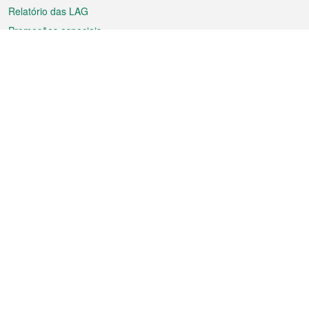
Relatório das LAG
Promoções especiais
Sobre a RAEM
Tempo
Transporte
Feriados
Cultura e lazer
Informação de Macau
Ficheiro sobre Macau
Estatísticas
Anúncios
Notícias
Vídeos