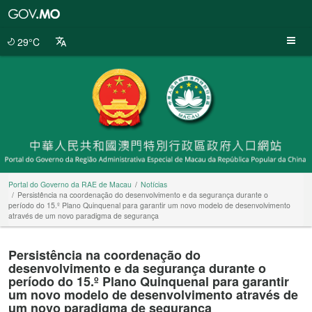
Portal
do
Governo
29°C
da
RAE
de
Macau
Portal do Governo da RAE de Macau
Notícias
Persistência na coordenação do desenvolvimento e da segurança durante o
período do 15.º Plano Quinquenal para garantir um novo modelo de desenvolvimento
através de um novo paradigma de segurança
Persistência na coordenação do
desenvolvimento e da segurança durante o
período do 15.º Plano Quinquenal para garantir
um novo modelo de desenvolvimento através de
um novo paradigma de segurança