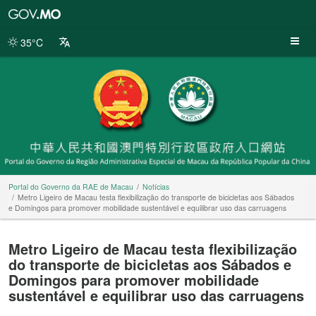
Portal
do
Governo
35°C
da
RAE
de
Macau
Portal do Governo da RAE de Macau
Notícias
Metro Ligeiro de Macau testa flexibilização do transporte de bicicletas aos Sábados
e Domingos para promover mobilidade sustentável e equilibrar uso das carruagens
Metro Ligeiro de Macau testa flexibilização
do transporte de bicicletas aos Sábados e
Domingos para promover mobilidade
sustentável e equilibrar uso das carruagens