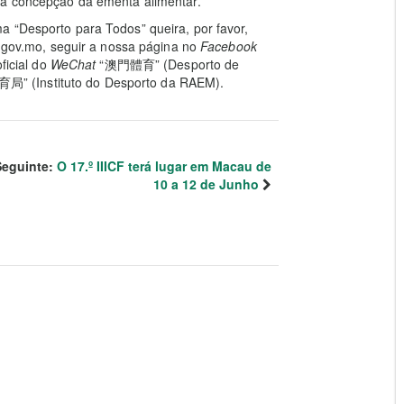
na concepção da ementa alimentar.
a “Desporto para Todos” queira, por favor,
t.gov.mo, seguir a nossa página no
Facebook
icial do
WeChat
“澳門體育” (Desporto de
(Instituto do Desporto da RAEM).
Seguinte:
O 17.º IIICF terá lugar em Macau de
10 a 12 de Junho