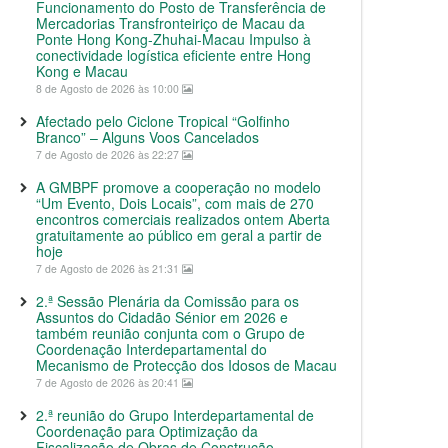
Funcionamento do Posto de Transferência de
Mercadorias Transfronteiriço de Macau da
Ponte Hong Kong-Zhuhai-Macau Impulso à
conectividade logística eficiente entre Hong
Kong e Macau
8 de Agosto de 2026 às 10:00
Afectado pelo Ciclone Tropical “Golfinho
Branco” – Alguns Voos Cancelados
7 de Agosto de 2026 às 22:27
A GMBPF promove a cooperação no modelo
“Um Evento, Dois Locais”, com mais de 270
encontros comerciais realizados ontem Aberta
gratuitamente ao público em geral a partir de
hoje
7 de Agosto de 2026 às 21:31
2.ª Sessão Plenária da Comissão para os
Assuntos do Cidadão Sénior em 2026 e
também reunião conjunta com o Grupo de
Coordenação Interdepartamental do
Mecanismo de Protecção dos Idosos de Macau
7 de Agosto de 2026 às 20:41
2.ª reunião do Grupo Interdepartamental de
Coordenação para Optimização da
Fiscalização de Obras de Construção,