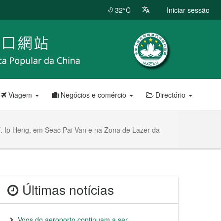
32°C
Iniciar sessão
Viagem
Negócios e comércio
Directório
. Ip Heng, em Seac Pai Van e na Zona de Lazer da
Últimas notícias
Voos do aeroporto continuam a ser