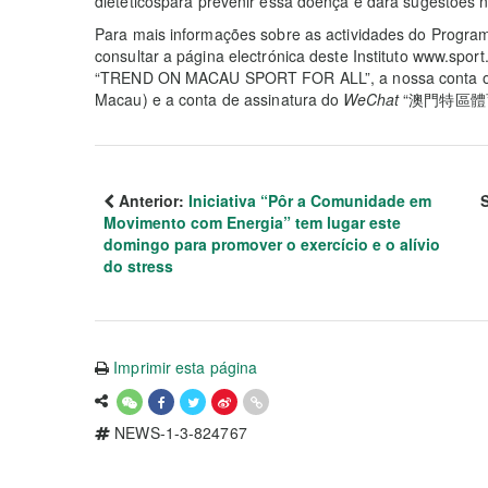
dietéticospara prevenir essa doença e dará sugestões 
Para mais informações sobre as actividades do Program
consultar a página electrónica deste Instituto www.spor
“TREND ON MACAU SPORT FOR ALL”, a nossa conta of
Macau) e a conta de assinatura do
WeChat
“澳門特區體育局” 
Anterior:
Iniciativa “Pôr a Comunidade em
Movimento com Energia” tem lugar este
domingo para promover o exercício e o alívio
do stress
Imprimir esta página
NEWS-1-3-824767