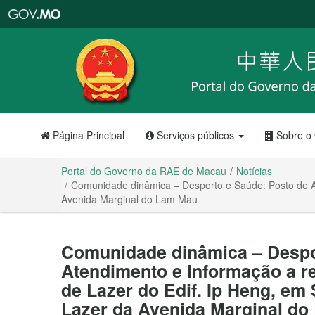
Portal
do
Governo
da
RAE
de
Macau
Página Principal
Serviços públicos
Sobre o
Portal do Governo da RAE de Macau
Notícias
Comunidade dinâmica – Desporto e Saúde: Posto de At
Avenida Marginal do Lam Mau
Comunidade dinâmica – Despo
Atendimento e Informação a r
de Lazer do Edif. Ip Heng, em
Lazer da Avenida Marginal d