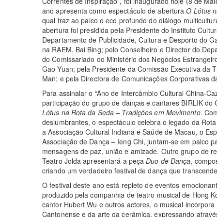
Correntes de Inspiração”, foi inaugurado hoje (8 de Ma
ano apresenta como espectáculo de abertura
O Lótus n
qual traz ao palco o eco profundo do diálogo multicultu
abertura foi presidida pela Presidente do Instituto Cult
Departamento de Publicidade, Cultura e Desporto do G
na RAEM, Bai Bing; pelo Conselheiro e Director do Dep
do Comissariado do Ministério dos Negócios Estrangei
Gao Yuan; pela Presidente da Comissão Executiva da T
Man; e pela Directora de Comunicações Corporativas 
Para assinalar o “Ano de Intercâmbio Cultural China-Ca
participação do grupo de danças e cantares BIRLIK do 
Lótus na Rota da Seda – Tradições em Movimento
. Com
deslumbrantes, o espectáculo celebra o legado da Rota
a Associação Cultural Indiana e Saúde de Macau, o Es
Associação de Dança – Ieng Chi, juntam-se em palco pa
mensagens de paz, união e amizade. Outro grupo de 
Teatro Jolda apresentará a peça
Duo de Dança
, compo
criando um verdadeiro festival de dança que transcende
O festival deste ano está repleto de eventos emocionan
produzido pela companhia de teatro musical de Hong Ko
cantor Hubert Wu e outros actores, o musical incorpora 
Cantonense e da arte da cerâmica, expressando atravé