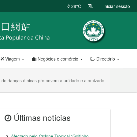
28°C
Iniciar sessão
Viagem
Negócios e comércio
Directório
os de danças étnicas promovem a unidade e a amizade
Últimas notícias
Afectado pelo Ciclone Tropical “Golfinho