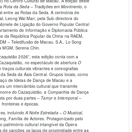
io) no Centro Cultural de Macau. A edição deste
a Rota da Seda – Tradições em Movimento
, o
ral entre as Rotas da Seda. A cerimónia de
ural, Leong Wai Man; pela Sub-directora do
abinete de Ligação do Governo Popular Central
artamento de Informação e Diplomacia Pública
ros da República Popular da China na RAEM,
DM – Teledifusão de Macau, S.A., Lo Song
da MGM, Serena Chin.
zaquistão 2026”, esta edição conta com a
Cazaquistão, no espectáculo de abertura
O
 traços culturais vibrantes e coreografias
 da Seda da Ásia Central. Grupos locais, como
paço de Ideias de Dança de Macau e a
ra um intercâmbio cultural que transmite
renome do Cazaquistão, a Companhia de Dança
sta por duas partes –
Tamyr
e
Intemporal
–
 fronteiras e épocas.
tes, incluindo
A Noite Estrelada – O Musical
,
ng, Família de Actores. Protagonizado pelo
o património cultural intangível da Ópera
s de canções os laços de proximidade entre as