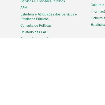
Serviços e Entidades Públicos
Cultura e
APM
Informaç
Estrutura e Atribuições dos Serviços e
Ficheiro
Entidades Públicos
Estatístic
Consulta de Políticas
Relatório das LAG
Promoções especiais
Viagem
Negóc
Planear a sua viagem
Negócios
Descobrir Macau
Feiras d
Macau
Espectáculos e Entretenimento
Oportuni
Roteiro de Compras
das PME
Eventos e Festividades
Informaç
Proprieda