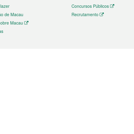
 lazer
Concursos Públicos
ão de Macau
Recrutamento
 sobre Macau
as
ios e comércio
Directório
 e Investimento
Directório de Aplicações para T
o Comércio e Convenções em
Directório de Redes Sociais
Directório de Websites Temático
dades de Negócios e Serviços
Directório RSS
s
Descarregamento de impressos
ão dos Mercados
de Intelectual