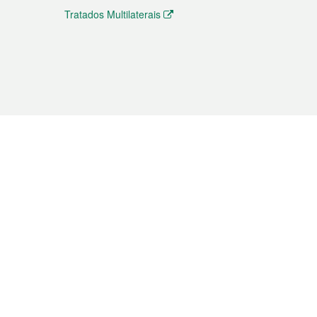
Tratados Multilaterais
elemóvel
s