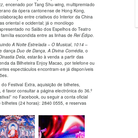
zz
, encenado por Tang Shu-wing, multipremiado
terano da ópera cantonense de Hong Kong,
colaboração entre criativos do Interior da China
as oriental e ocidental; já o monólogo
apresentado no Salão dos Espelhos do Teatro
amília escondida entre as linhas de
Rei Édipo
.
luindo
A Noite Estrelada – O Musical
,
1014 –
de dança
Duo de Dança
,
A Divina Comédia
, o
Dinastia Dela
, estarão à venda a partir das
nda da Bilheteira Enjoy Macao, por telefone ou
tantes espectáculos encontram-se já disponíveis
ões.
o Festival Extra, aquisição de bilhetes,
é favor consultar a página electrónica do 36.º
val” no Facebook, ou seguir a conta oficial
bilhetes (24 horas): 2840 0555, e reservas