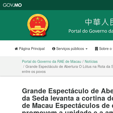
Portal
do
Governo
da
RAE
de
Macau
Página Principal
Serviços públicos
Sobre o
Portal do Governo da RAE de Macau
Notícias
Grande Espectáculo de Abertura O Lótus na Rota da S
entre os povos
Grande Espectáculo de Abe
da Seda levanta a cortina do
de Macau Espectáculos de 
promovem a unidade e a am