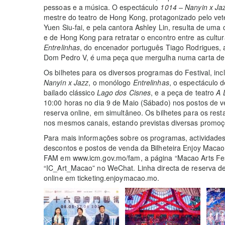
pessoas e a música. O espectáculo
1014 – Nanyin x Ja
mestre do teatro de Hong Kong, protagonizado pelo ve
Yuen Siu-fai, e pela cantora Ashley Lin, resulta de uma 
e de Hong Kong para retratar o encontro entre as cultur
Entrelinhas
, do encenador português Tiago Rodrigues, 
Dom Pedro V, é uma peça que mergulha numa carta de f
Os bilhetes para os diversos programas do Festival, inc
Nanyin x Jazz
, o monólogo
Entrelinhas
, o espectáculo 
bailado clássico
Lago dos Cisnes
, e a peça de teatro
A 
10:00 horas no dia 9 de Maio (Sábado) nos postos de ve
reserva online, em simultâneo. Os bilhetes para os res
nos mesmos canais, estando previstas diversas promoç
Para mais informações sobre os programas, actividades d
descontos e postos de venda da Bilheteira Enjoy Macao, 
FAM em www.icm.gov.mo/fam, a página “Macao Arts Festi
“IC_Art_Macao” no WeChat. Linha directa de reserva de 
online em ticketing.enjoymacao.mo.