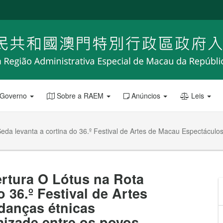
 Governo
Sobre a RAEM
Anúncios
Leis
eda levanta a cortina do 36.º Festival de Artes de Macau Espectácul
rtura O Lótus na Rota
 36.º Festival de Artes
danças étnicas
izade entre os povos