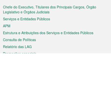
do
rodapé
Chefe do Executivo, Titulares dos Principais Cargos, Órgão
Legislativo e Órgãos Judiciais
Serviços e Entidades Públicos
APM
Estrutura e Atribuições dos Serviços e Entidades Públicos
Consulta de Políticas
Relatório das LAG
Promoções especiais
Sobre a RAEM
Tempo
Transporte
Feriados
Cultura e lazer
Informação de Macau
Ficheiro sobre Macau