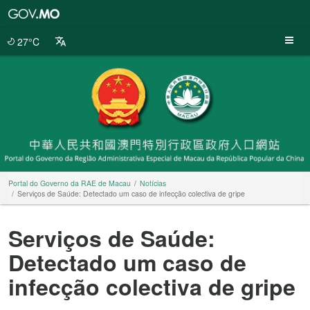
Portal
do
Governo
27°C
da
RAE
de
Macau
Portal do Governo da RAE de Macau
Notícias
Serviços de Saúde: Detectado um caso de infecção colectiva de gripe
Serviços de Saúde:
Detectado um caso de
infecção colectiva de gripe