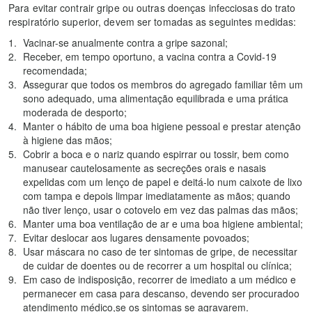
Para evitar contrair gripe ou outras doenças infecciosas do trato
respiratório superior, devem ser tomadas as seguintes medidas:
Vacinar-se anualmente contra a gripe sazonal;
Receber, em tempo oportuno, a vacina contra a Covid-19
recomendada;
Assegurar que todos os membros do agregado familiar têm um
sono adequado, uma alimentação equilibrada e uma prática
moderada de desporto;
Manter o hábito de uma boa higiene pessoal e prestar atenção
à higiene das mãos;
Cobrir a boca e o nariz quando espirrar ou tossir, bem como
manusear cautelosamente as secreções orais e nasais
expelidas com um lenço de papel e deitá-lo num caixote de lixo
com tampa e depois limpar imediatamente as mãos; quando
não tiver lenço, usar o cotovelo em vez das palmas das mãos;
Manter uma boa ventilação de ar e uma boa higiene ambiental;
Evitar deslocar aos lugares densamente povoados;
Usar máscara no caso de ter sintomas de gripe, de necessitar
de cuidar de doentes ou de recorrer a um hospital ou clínica;
Em caso de indisposição, recorrer de imediato a um médico e
permanecer em casa para descanso, devendo ser procuradoo
atendimento médico,se os sintomas se agravarem.