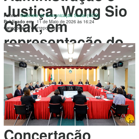
Justiça, Wong Sio
Fonte:
Gabinete de Comunicação Social (GCS)
Chak, em
Publicado em:
11 de Maio de 2026 às 16:24
Categoria:
Fotorreportagem
representação do
Chefe do
Executivo, na
reunião plenária
do Conselho
Permanente de
Concertação