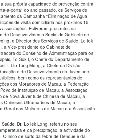
 a sua própria capacidade de prevenção contra
rta-a-porta” do ano passado, os Serviços de
ançamento da Campanha “Eliminação de Água
ções de visita domiciliária nos próximos 15
as associações. Estiveram presentes na
o de Desenvolvimento Social do Gabinete de
ing, o Director dos Serviços de Saúde, Lo Iek
i, a Vice-presidente do Gabinete de
stradora do Conselho de Administração para os
cipais, To Sok I, o Chefe do Departamento de
ubst.º, Lio Tong Meng, a Chefe da Divisão
 Educação e de Desenvolvimento da Juventude,
 públicos, bem como os representantes de
ciações dos Moradores de Macau, a Federação
Povo de Instituição de Macau, a Associação
o de Nova Juventude Chinesa de Macau, a
os Chineses Ultramarinos de Macau, a
ão Geral das Mulheres de Macau e a Associação
 Saúde, Dr. Lo Iek Long, referiu no seu
mperatura e da precipitação, a actividade do
. O risco de surto da febre de Dengue e da