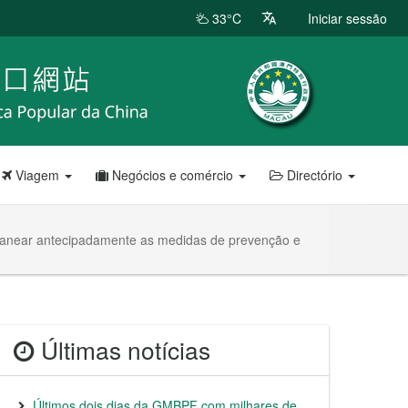
33°C
Iniciar sessão
Viagem
Negócios e comércio
Directório
planear antecipadamente as medidas de prevenção e
Últimas notícias
Últimos dois dias da GMBPF com milhares de