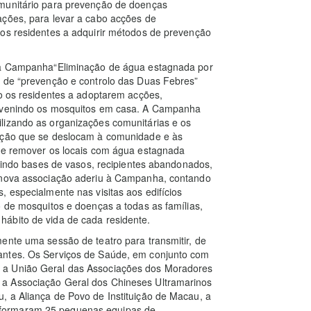
omunitário para prevenção de doenças
ações, para levar a cabo acções de
 os residentes a adquirir métodos de prevenção
sta Campanha“Eliminação de água estagnada por
o de “prevenção e controlo das Duas Febres”
do os residentes a adoptarem acções,
revenindo os mosquitos em casa. A Campanha
lizando as organizações comunitárias e os
zação que se deslocam à comunidade e às
r e remover os locais com água estagnada
luindo bases de vasos, recipientes abandonados,
a nova associação aderiu à Campanha, contando
 especialmente nas visitas aos edifícios
o de mosquitos e doenças a todas as famílias,
ábito de vida de cada residente.
ente uma sessão de teatro para transmitir, de
antes. Os Serviços de Saúde, em conjunto com
 a União Geral das Associações dos Moradores
 a Associação Geral dos Chineses Ultramarinos
, a Aliança de Povo de Instituição de Macau, a
 formaram 25 pequenas equipas de