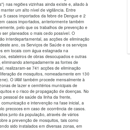
 nas regiões vizinhas ainda existe e, aliado à
anter um alto nível de vigilância. Entre
au 5 casos importados da febre de Dengue e 2
rem casos importados, anteriormente também
ocemente, pelo que os trabalhos de prevenção e
 ser planeados o mais cedo possível. O
o interdepartamental, as acções de eliminação
 deste ano, os Serviços de Saúde e os serviços
es em locais com água estagnada na
os, estaleiros de obras desocupados e outras
, eliminando atempadamente as fontes de
al, realizaram-se 741 acções de eliminação
roliferação de mosquitos, nomeadamente em 130
igiene). O IAM também procede mensalmente à
zonas de lazer e cemitérios municipais de
quitos e o risco de propagação de doenças. No
o pessoal de saúde da linha da frente,
 comunicação e intervenção na fase inicial, a
lo precoces em caso de ocorrência de casos.
dos junto da população, através de vários
sobre a prevenção de mosquitos, tais como
endo sido instalados em diversas zonas, em