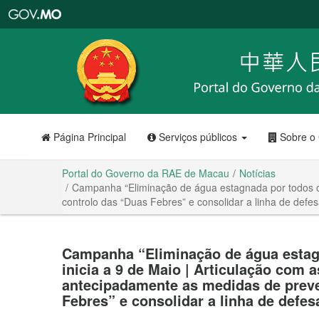
Portal
do
Governo
da
RAE
de
Macau
Página Principal
Serviços públicos
Sobre o
Portal do Governo da RAE de Macau
Notícias
Campanha “Eliminação de água estagnada por todos os
controlo das “Duas Febres” e consolidar a linha de defe
Campanha “Eliminação de água estag
inicia a 9 de Maio | Articulação com 
antecipadamente as medidas de prev
Febres” e consolidar a linha de defes