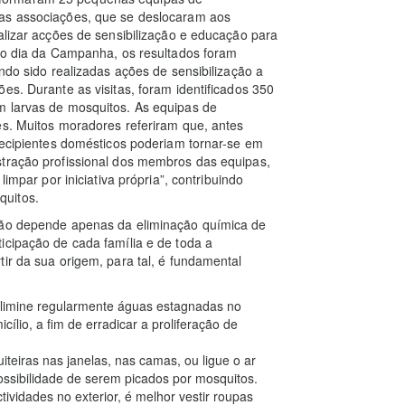
das associações, que se deslocaram aos
alizar acções de sensibilização e educação para
iro dia da Campanha, os resultados foram
endo sido realizadas ações de sensibilização a
es. Durante as visitas, foram identificados 350
m larvas de mosquitos. As equipas de
es. Muitos moradores referiram que, antes
 recipientes domésticos poderiam tornar-se em
stração profissional dos membros das equipas,
limpar por iniciativa própria”, contribuindo
quitos.
 não depende apenas da eliminação química de
icipação de cada família e de toda a
ir da sua origem, para tal, é fundamental
 Elimine regularmente águas estagnadas no
ílio, a fim de erradicar a proliferação de
iteiras nas janelas, nas camas, ou ligue o ar
ossibilidade de serem picados por mosquitos.
ctividades no exterior, é melhor vestir roupas