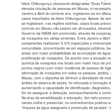
febre Chikungunya (doravante designadas "Duas Febres")
elevada circulação de pessoas em Macau, é necessário m
Janeiro e Abril do corrente ano, registaram-se em Mac
casos importados da febre Chikungunya. Apesar de se
se registaram, nas regiões vizinhas, casos locais prec
controlo em Macau não podem ser afrouxados, devendo
Governo da RAEM tem promovido, através da cooperaçã
de mosquitos em várias vertentes. Entre Janeiro e Abril
competentes realizaram 5.570 inspecções e intervençõ
comunidade, concentrando-se em espaços públicos, bec
áreas com maior probabilidade de acumulação de água
proliferação de mosquitos. De acordo com a situação re
química de mosquitos nos locais com maior risco de p
pontos negros (com maior incidência de queixas de h
eliminação de mosquitos em todos os parques, jardins, 
Macau, com o objective de diminuir a densidade de mos
âmbito do sistema de saúde, foi reforçada a formação d
aumentando a capacidade de identificação, diagnóstico,
fim de assegurar a detecção, acompanhamento e contro
Na área da sensibilização e educação, têm sido promovi
canais
online
e presencial, os conhecimentos práticos 
“limpeza da água estagnada e prevenção de picadas", t