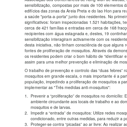
sensibilização, compostas por mais de 100 elementos 
edifícios das zonas da Areia Preta e do Iao Hon para re
a saúde "porta-a-porta" junto dos residentes. No prime
significativos: foram inspecionadas 1.521 habitações, t
cerca de 421 famílias e entradas em cerca de 168 fracçõ
recipientes com água estagnada e, destes, 19 continha
sensibilização interagiram activamente com os resident
desta iniciativa, não tinham consciência de que alguns
fontes de proliferação de mosquitos. Através da demon
os residentes podem criar o bom hábito de “identificar e 
assim para uma melhor prevenção e eliminação de mos
O trabalho de prevenção e controlo das “duas febres”
mosquitos em grande escala, o mais importante é a part
população, impedindo a proliferação de mosquitos a part
implementar as "Três medidas anti-mosquitos":
Prevenir a “proliferação” de mosquitos no domicílio:
ambiente circundante aos locais de trabalho e ao domic
mosquitos e de larvas.
Impedir a “entrada” de mosquitos: Utilize redes mosqu
condicionado, entre outras medidas, para reduzir a p
Proteger-se contra “picadas” ao ar livre: Ao realizar a