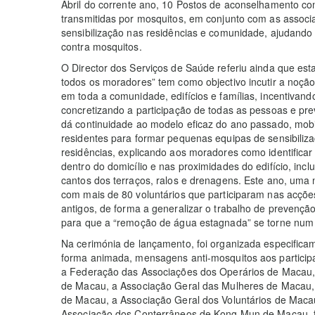
Abril do corrente ano, 10 Postos de aconselhamento c
transmitidas por mosquitos, em conjunto com as associ
sensibilização nas residências e comunidade, ajudando
contra mosquitos.
O Director dos Serviços de Saúde referiu ainda que e
todos os moradores” tem como objectivo incutir a noçã
em toda a comunidade, edifícios e famílias, incentivan
concretizando a participação de todas as pessoas e p
dá continuidade ao modelo eficaz do ano passado, mobi
residentes para formar pequenas equipas de sensibili
residências, explicando aos moradores como identifica
dentro do domicílio e nas proximidades do edifício, inc
cantos dos terraços, ralos e drenagens. Este ano, um
com mais de 80 voluntários que participaram nas acções,
antigos, de forma a generalizar o trabalho de prevençã
para que a “remoção de água estagnada” se torne num h
Na cerimónia de lançamento, foi organizada especificam
forma animada, mensagens anti-mosquitos aos particip
a Federação das Associações dos Operários de Macau,
de Macau, a Associação Geral das Mulheres de Macau,
de Macau, a Associação Geral dos Voluntários de Macau
Associação dos Conterrâneos de Kong Mun de Macau,