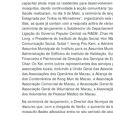
capacitar ainda mais os residentes para desenvolverem
mosquitos, dando continuidade à acção comunitária “po
Saúde realizaram, no dia 9 de Maio, a cerimónia de l
Estagnada por Todos os Moradores”, organizando seis ac
dias, as quais já contam com a resposta activa de vári
cerimónia de lançamento o Subdirector do Departament
Ligação do Governo Popular Central na RAEM, Zhao Heq
Long, o Presidente do Instituto de Acção Social, Hon Wa
Comunicação Social, Subst.ª, Ieong Pou Kam, a Admini
Assuntos Municipais do Instituto para os Assuntos Muni
Administração de Edifícios do Instituto de Habitação, S
Financeira e Patrimonial da Direcção dos Serviços de
Chan On Kei, entre outros representantes dos serviços
associações locais, incluindo a União Geral das Asso
das Associações dos Operários de Macau, a Aliança de 
dos Conterrâneos de Kong Mun de Macau, a Associaçã
Associação Comercial de Macau, a Associação Geral d
Associação Geral de Voluntários de Macau, a Associaç
dos Voluntários de Pessoal Médico de Macau.
Na cerimónia de lançamento, o Director dos Serviços de
discurso que, com a chegada do Verão, o aumento da te
mosquito
Aedes albopictus
entra no seu período de pico