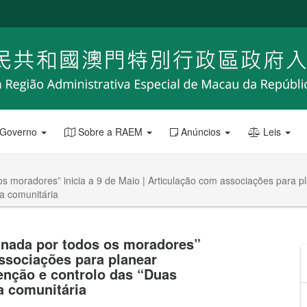
 Governo
Sobre a RAEM
Anúncios
Leis
 moradores” inicia a 9 de Maio | Articulação com associações para 
sa comunitária
nada por todos os moradores”
associações para planear
enção e controlo das “Duas
a comunitária