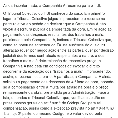
Ainda inconformada, a Companhia A recorreu para o TUI.
O Tribunal Colectivo do TUI conheceu do caso. Em primeiro
lugar, o Tribunal Colectivo julgou improcedente o recurso na
parte relativa ao pedido de declarar que a Companhia A não
violou a escritura pública da empreitada da obra. Em relação ao
pagamento das despesas resultantes dos trabalhos a mais,
peticionado pela Companhia A, indicou o Tribunal Colectivo que,
como se notou na sentença do TA, na ausência de qualquer
alteração (quer por negociação entre as partes, quer por decisão
judicial) dos termos contratuais respeitantes à natureza dos
trabalhos a mais e à determinação do respectivo preço, a
Companhia A não está em condições de invocar o direito
decorrente da execução dos “trabalhos a mais”, improcedendo,
assim, o recurso nesta parte. A par disso, a Companhia A ainda
solicitou o pagamento das despesas da 4.ª fase da obra, opondo-
se à compensação entre a multa por atraso na obra e o preço
remanescente da obra, pretendida pela Administração. Face a
isto, entendeu o Tribunal Colectivo que, verificados estão os
pressupostos gerais do art.º 838.º do Código Civil para tal
compensação, assim como a excepção prevista no art.º 844.º, n.º
1, al. c), 2ª parte, do mesmo Código, e o valor devido pela