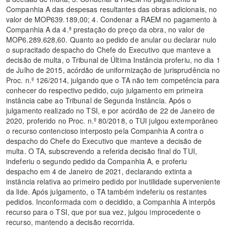
Companhia A das despesas resultantes das obras adicionais, no
valor de MOP639.189,00; 4. Condenar a RAEM no pagamento à
Companhia A da 4.ª prestação do preço da obra, no valor de
MOP6.289.628,60. Quanto ao pedido de anular ou declarar nulo
o supracitado despacho do Chefe do Executivo que manteve a
decisão de multa, o Tribunal de Última Instância proferiu, no dia 1
de Julho de 2015, acórdão de uniformização de jurisprudência no
Proc. n.º 126/2014, julgando que o TA não tem competência para
conhecer do respectivo pedido, cujo julgamento em primeira
instância cabe ao Tribunal de Segunda Instância. Após o
julgamento realizado no TSI, e por acórdão de 22 de Janeiro de
2020, proferido no Proc. n.º 80/2018, o TUI julgou extemporâneo
o recurso contencioso interposto pela Companhia A contra o
despacho do Chefe do Executivo que manteve a decisão de
multa. O TA, subscrevendo a referida decisão final do TUI,
indeferiu o segundo pedido da Companhia A, e proferiu
despacho em 4 de Janeiro de 2021, declarando extinta a
instância relativa ao primeiro pedido por inutilidade superveniente
da lide. Após julgamento, o TA também indeferiu os restantes
pedidos. Inconformada com o decidido, a Companhia A interpôs
recurso para o TSI, que por sua vez, julgou improcedente o
recurso, mantendo a decisão recorrida.