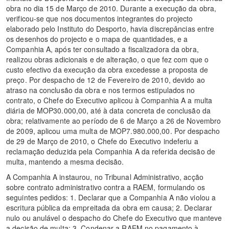
obra no dia 15 de Março de 2010. Durante a execução da obra,
verificou-se que nos documentos integrantes do projecto
elaborado pelo Instituto do Desporto, havia discrepâncias entre
os desenhos do projecto e o mapa de quantidades, e a
Companhia A, após ter consultado a fiscalizadora da obra,
realizou obras adicionais e de alteração, o que fez com que o
custo efectivo da execução da obra excedesse a proposta de
preço. Por despacho de 12 de Fevereiro de 2010, devido ao
atraso na conclusão da obra e nos termos estipulados no
contrato, o Chefe do Executivo aplicou à Companhia A a multa
diária de MOP30.000,00, até à data concreta de conclusão da
obra; relativamente ao período de 6 de Março a 26 de Novembro
de 2009, aplicou uma multa de MOP7.980.000,00. Por despacho
de 29 de Março de 2010, o Chefe do Executivo indeferiu a
reclamação deduzida pela Companhia A da referida decisão de
multa, mantendo a mesma decisão.
A Companhia A instaurou, no Tribunal Administrativo, acção
sobre contrato administrativo contra a RAEM, formulando os
seguintes pedidos: 1. Declarar que a Companhia A não violou a
escritura pública da empreitada da obra em causa; 2. Declarar
nulo ou anulável o despacho do Chefe do Executivo que manteve
a decisão de multa; 3. Condenar a RAEM no pagamento à