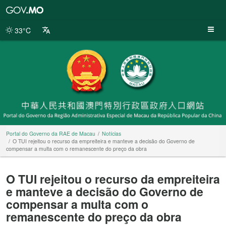
Portal
do
Governo
33°C
da
RAE
de
Macau
Portal do Governo da RAE de Macau
Notícias
O TUI rejeitou o recurso da empreiteira e manteve a decisão do Governo de
compensar a multa com o remanescente do preço da obra
O TUI rejeitou o recurso da empreiteira
e manteve a decisão do Governo de
compensar a multa com o
remanescente do preço da obra