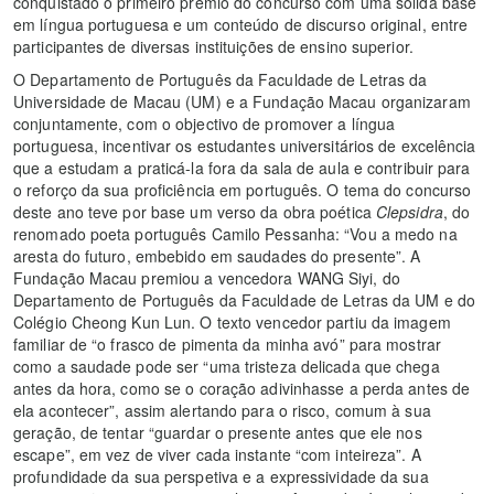
conquistado o primeiro prémio do concurso com uma sólida base
em língua portuguesa e um conteúdo de discurso original, entre
participantes de diversas instituições de ensino superior.
O Departamento de Português da Faculdade de Letras da
Universidade de Macau (UM) e a Fundação Macau organizaram
conjuntamente, com o objectivo de promover a língua
portuguesa, incentivar os estudantes universitários de excelência
que a estudam a praticá-la fora da sala de aula e contribuir para
o reforço da sua proficiência em português. O tema do concurso
deste ano teve por base um verso da obra poética
Clepsidra
, do
renomado poeta português Camilo Pessanha: “Vou a medo na
aresta do futuro, embebido em saudades do presente”. A
Fundação Macau premiou a vencedora WANG Siyi, do
Departamento de Português da Faculdade de Letras da UM e do
Colégio Cheong Kun Lun. O texto vencedor partiu da imagem
familiar de “o frasco de pimenta da minha avó” para mostrar
como a saudade pode ser “uma tristeza delicada que chega
antes da hora, como se o coração adivinhasse a perda antes de
ela acontecer”, assim alertando para o risco, comum à sua
geração, de tentar “guardar o presente antes que ele nos
escape”, em vez de viver cada instante “com inteireza”. A
profundidade da sua perspetiva e a expressividade da sua