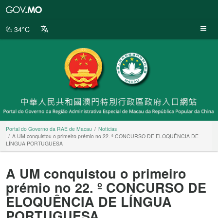
Portal
do
Governo
34°C
da
RAE
de
Macau
Portal do Governo da RAE de Macau
Notícias
A UM conquistou o primeiro prémio no 22. º CONCURSO DE ELOQUÊNCIA DE
LÍNGUA PORTUGUESA
A UM conquistou o primeiro
prémio no 22. º CONCURSO DE
ELOQUÊNCIA DE LÍNGUA
PORTUGUESA