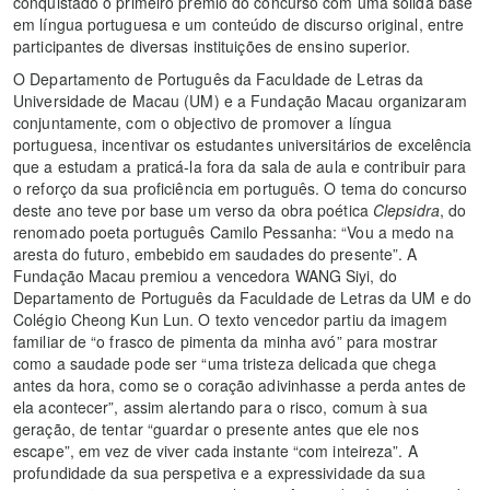
conquistado o primeiro prémio do concurso com uma sólida base
em língua portuguesa e um conteúdo de discurso original, entre
participantes de diversas instituições de ensino superior.
O Departamento de Português da Faculdade de Letras da
Universidade de Macau (UM) e a Fundação Macau organizaram
conjuntamente, com o objectivo de promover a língua
portuguesa, incentivar os estudantes universitários de excelência
que a estudam a praticá-la fora da sala de aula e contribuir para
o reforço da sua proficiência em português. O tema do concurso
deste ano teve por base um verso da obra poética
Clepsidra
, do
renomado poeta português Camilo Pessanha: “Vou a medo na
aresta do futuro, embebido em saudades do presente”. A
Fundação Macau premiou a vencedora WANG Siyi, do
Departamento de Português da Faculdade de Letras da UM e do
Colégio Cheong Kun Lun. O texto vencedor partiu da imagem
familiar de “o frasco de pimenta da minha avó” para mostrar
como a saudade pode ser “uma tristeza delicada que chega
antes da hora, como se o coração adivinhasse a perda antes de
ela acontecer”, assim alertando para o risco, comum à sua
geração, de tentar “guardar o presente antes que ele nos
escape”, em vez de viver cada instante “com inteireza”. A
profundidade da sua perspetiva e a expressividade da sua