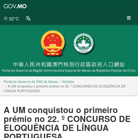
Portal
do
Governo
32°C
da
RAE
de
Macau
Portal do Governo da RAE de Macau
Notícias
A UM conquistou o primeiro prémio no 22. º CONCURSO DE ELOQUÊNCIA DE
LÍNGUA PORTUGUESA
A UM conquistou o primeiro
prémio no 22. º CONCURSO DE
ELOQUÊNCIA DE LÍNGUA
PORTUGUESA