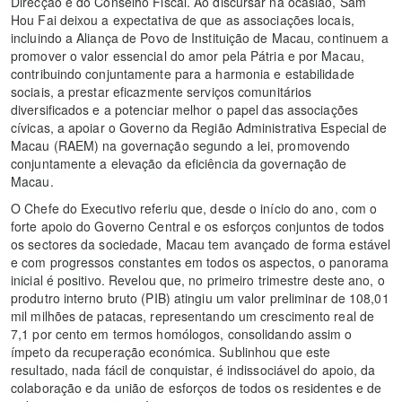
Direcção e do Conselho Fiscal. Ao discursar na ocasião, Sam
Hou Fai deixou a expectativa de que as associações locais,
incluindo a Aliança de Povo de Instituição de Macau, continuem a
promover o valor essencial do amor pela Pátria e por Macau,
contribuindo conjuntamente para a harmonia e estabilidade
sociais, a prestar eficazmente serviços comunitários
diversificados e a potenciar melhor o papel das associações
cívicas, a apoiar o Governo da Região Administrativa Especial de
Macau (RAEM) na governação segundo a lei, promovendo
conjuntamente a elevação da eficiência da governação de
Macau.
O Chefe do Executivo referiu que, desde o início do ano, com o
forte apoio do Governo Central e os esforços conjuntos de todos
os sectores da sociedade, Macau tem avançado de forma estável
e com progressos constantes em todos os aspectos, o panorama
inicial é positivo. Revelou que, no primeiro trimestre deste ano, o
produtro interno bruto (PIB) atingiu um valor preliminar de 108,01
mil milhões de patacas, representando um crescimento real de
7,1 por cento em termos homólogos, consolidando assim o
ímpeto da recuperação económica. Sublinhou que este
resultado, nada fácil de conquistar, é indissociável do apoio, da
colaboração e da união de esforços de todos os residentes e de