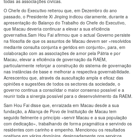
todas as associações cívicas.
O Chefe do Executivo reiterou que, em Dezembro do ano
passado, o Presidente Xi Jinping indicou claramente, durante a
apresentação do Balanço do Trabalho do Chefe do Executivo,
que Macau deveria continuar a elevar a sua eficiência
governativa.Sam Hou Fai afirmou que o actual Governo persiste
na filosofia de que os assuntos de Macau devem ser «resolvidos
mediante consulta conjunta e geridos em conjunto», para, em
colaboração com as associações de amor pela Pátria e por
Macau, elevar a eficiência de governação da RAEM,
particularmente reforçar a construção do sistema de governação
nas instâncias de base e melhorar a respectiva governabilidade.
Acrescentou que, através da auscultação ampla e eficaz das
opiniões e sugestões de todos os sectores da sociedade, o
governo continua a consolidar o maior consenso possível e a
reunir toda a sinergia possível para o desenvolvimento da RAEM.
Sam Hou Fai disse que, enraizada em Macau desde a sua
fundação, a Aliança de Povo de Instituição de Macau tem
seguido fielmente o princípio «servir Macau e a sua população
com dedicação», trabalhando de forma pragmática e servindo os
residentes com carinho e empenho. Mencionou os resultados
positivos em vários domínios, designadamente nos serviços