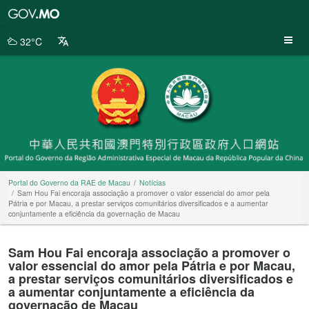
Portal
do
Governo
32°C
da
RAE
de
Macau
Portal do Governo da RAE de Macau
Notícias
Sam Hou Fai encoraja associação a promover o valor essencial do amor pela
Pátria e por Macau, a prestar serviços comunitários diversificados e a aumentar
conjuntamente a eficiência da governação de Macau
Sam Hou Fai encoraja associação a promover o
valor essencial do amor pela Pátria e por Macau,
a prestar serviços comunitários diversificados e
a aumentar conjuntamente a eficiência da
governação de Macau