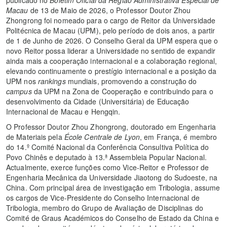
Macau
de 13 de Maio de 2026, o Professor Doutor Zhou
Zhongrong foi nomeado para o cargo de Reitor da Universidade
Politécnica de Macau (UPM), pelo período de dois anos, a partir
de 1 de Junho de 2026. O Conselho Geral da UPM espera que o
novo Reitor possa liderar a Universidade no sentido de expandir
ainda mais a cooperação internacional e a colaboração regional,
elevando continuamente o prestígio internacional e a posição da
UPM nos
rankings
mundiais, promovendo a construção do
campus
da UPM na Zona de Cooperação e contribuindo para o
desenvolvimento da Cidade (Universitária) de Educação
Internacional de Macau e Hengqin.
O Professor Doutor Zhou Zhongrong, doutorado em Engenharia
de Materiais pela
École Centrale de Lyon
, em França, é membro
do 14.º Comité Nacional da Conferência Consultiva Política do
Povo Chinês e deputado à 13.ª Assembleia Popular Nacional.
Actualmente, exerce funções como Vice-Reitor e Professor de
Engenharia Mecânica da Universidade Jiaotong do Sudoeste, na
China. Com principal área de investigação em Tribologia, assume
os cargos de Vice-Presidente do Conselho Internacional de
Tribologia, membro do Grupo de Avaliação de Disciplinas do
Comité de Graus Académicos do Conselho de Estado da China e