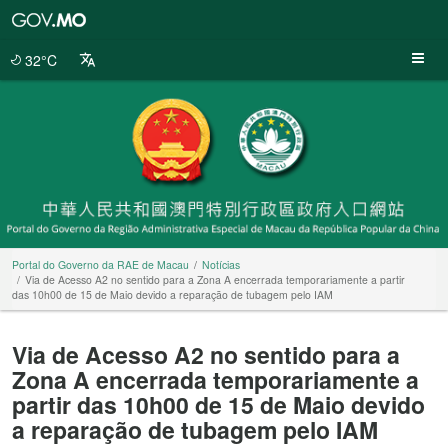
Portal
do
Governo
32°C
da
RAE
de
Macau
Portal do Governo da RAE de Macau
Notícias
Via de Acesso A2 no sentido para a Zona A encerrada temporariamente a partir
das 10h00 de 15 de Maio devido a reparação de tubagem pelo IAM
Via de Acesso A2 no sentido para a
Zona A encerrada temporariamente a
partir das 10h00 de 15 de Maio devido
a reparação de tubagem pelo IAM