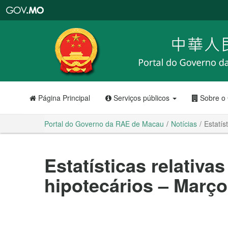
Portal
do
Governo
da
RAE
de
Macau
Página Principal
Serviços públicos
Sobre o
Portal do Governo da RAE de Macau
Notícias
Estatís
Estatísticas relativ
hipotecários – Março