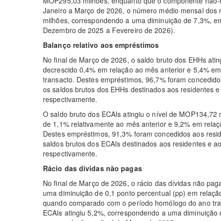
MOP295,03 milhões; enquanto que o componente não-r
Janeiro a Março de 2026, o número médio mensal dos
milhões, correspondendo a uma diminuição de 7,3%, e
Dezembro de 2025 a Fevereiro de 2026).
Balanço relativo aos empréstimos
No final de Março de 2026, o saldo bruto dos EHHs atin
decrescido 0,4% em relação ao mês anterior e 5,4% 
transacto. Destes empréstimos, 96,7% foram concedidos
os saldos brutos dos EHHs destinados aos residentes 
respectivamente.
O saldo bruto dos ECAIs atingiu o nível de MOP134,72
de 1,1% relativamente ao mês anterior e 9,2% em relaç
Destes empréstimos, 91,3% foram concedidos aos reside
saldos brutos dos ECAIs destinados aos residentes e 
respectivamente.
Rácio das dívidas não pagas
No final de Março de 2026, o rácio das dívidas não pa
uma diminuição de 0,1 ponto percentual (pp) em relaçã
quando comparado com o período homólogo do ano tran
ECAIs atingiu 5,2%, correspondendo a uma diminuição d