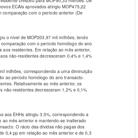
esidente cresceu para MOP80,33 milhões. De
 novos ECAIs aprovados atingiu MOP475,22
m comparação com o período anterior (De
giu o nível de MOP203,97 mil milhões, tendo
em comparação com o período homólogo do ano
 aos residentes. Em relação ao mês anterior,
e aos não-residentes decresceram 0,4% e 1,4%
 mil milhões, correspondendo a uma diminuição
ão ao período homólogo do ano transacto.
ntes. Relativamente ao mês anterior, os
aos não-residentes decresceram 1,2% e 0,1%
gas aos EHHs atingiu 3,5%, correspondendo a
o ao mês anterior e mantendo-se inalterado
sacto. O rácio das dívidas não pagas dos
e 0,4 pp em relação ao mês anterior e de 0,3