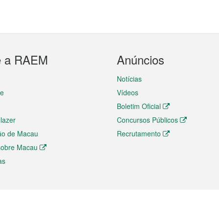
e a RAEM
Anúncios
Notícias
te
Vídeos
Boletim Oficial
 lazer
Concursos Públicos
ão de Macau
Recrutamento
 sobre Macau
as
ios e comércio
Directório