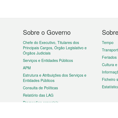
Menu
Sobre o Governo
Sobr
do
rodapé
Chefe do Executivo, Titulares dos
Tempo
Principais Cargos, Órgão Legislativo e
Transpor
Órgãos Judiciais
Feriados
Serviços e Entidades Públicos
Cultura e
APM
Informaç
Estrutura e Atribuições dos Serviços e
Ficheiro
Entidades Públicos
Estatístic
Consulta de Políticas
Relatório das LAG
Promoções especiais
Viagem
Negóc