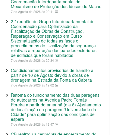
Coordenação Interdepartamental do
Mecanismo de Protecção dos Idosos de Macau
7 de Agosto de 2026 às 20:41
2.ª reunião do Grupo Interdepartamental de
Coordenação para Optimização da
Fiscalização de Obras de Construção,
Reparação e Conservação em Curso
Sistematização de todas as fases e
procedimentos de fiscalização da segurança
relativas a reparação das paredes exteriores
de edifícios que foram habitados
7 de Agosto de 2026 às 20:34
Condicionamentos provisórios de trânsito a
partir de 10 de Agosto devido a obras de
drenagem na Estrada da Ponta da Cabrita
7 de Agosto de 2026 às 19:02
Retoma do funcionamento das duas paragens
de autocarros na Avenida Padre Tomás
Pereira a partir de amanhã (dia 8) Ajustamento
de localização da paragem “Universidade da
Cidade” para optimização das condições de
espera
7 de Agosto de 2026 às 18:47
CB realizou a cerimónia de encerramento do