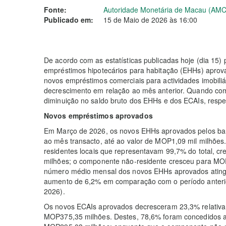
Fonte:
Autoridade Monetária de Macau (AM
Publicado em:
15 de Maio de 2026 às 16:00
De acordo com as estatísticas publicadas hoje (dia 1
empréstimos hipotecários para habitação (EHHs) aprov
novos empréstimos comerciais para actividades imobili
decrescimento em relação ao mês anterior. Quando com
diminuição no saldo bruto dos EHHs e dos ECAIs, respe
Novos empréstimos aprovados
Em Março de 2026, os novos EHHs aprovados pelos b
ao mês transacto, até ao valor de MOP1,09 mil milhõe
residentes locais que representavam 99,7% do total, c
milhões; o componente não-residente cresceu para MOP
número médio mensal dos novos EHHs aprovados ating
aumento de 6,2% em comparação com o período anteri
2026).
Os novos ECAIs aprovados decresceram 23,3% relativam
MOP375,35 milhões. Destes, 78,6% foram concedidos a