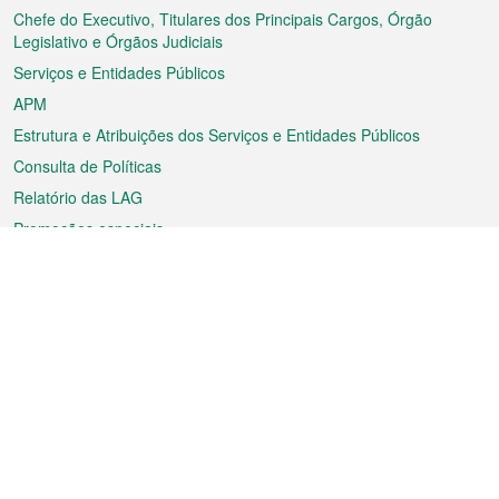
rodapé
Chefe do Executivo, Titulares dos Principais Cargos, Órgão
Legislativo e Órgãos Judiciais
Serviços e Entidades Públicos
APM
Estrutura e Atribuições dos Serviços e Entidades Públicos
Consulta de Políticas
Relatório das LAG
Promoções especiais
Sobre a RAEM
Tempo
Transporte
Feriados
Cultura e lazer
Informação de Macau
Ficheiro sobre Macau