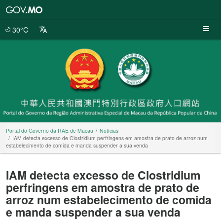
Portal
do
Governo
30°C
da
RAE
de
Macau
Portal do Governo da RAE de Macau
Notícias
IAM detecta excesso de Clostridium perfringens em amostra de prato de arroz num
estabelecimento de comida e manda suspender a sua venda
IAM detecta excesso de Clostridium
perfringens em amostra de prato de
arroz num estabelecimento de comida
e manda suspender a sua venda