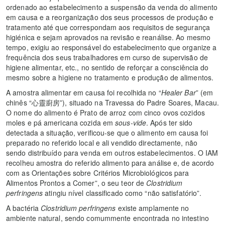
ordenado ao estabelecimento a suspensão da venda do alimento
em causa e a reorganização dos seus processos de produção e
tratamento até que correspondam aos requisitos de segurança
higiénica e sejam aprovados na revisão e reanálise. Ao mesmo
tempo, exigiu ao responsável do estabelecimento que organize a
frequência dos seus trabalhadores em curso de supervisão de
higiene alimentar, etc., no sentido de reforçar a consciência do
mesmo sobre a higiene no tratamento e produção de alimentos.
A amostra alimentar em causa foi recolhida no “
Healer Bar
” (em
chinês “心靈廚房”), situado na Travessa do Padre Soares, Macau.
O nome do alimento é Prato de arroz com cinco ovos cozidos
moles e pá americana cozida em
sous-vide
. Após ter sido
detectada a situação, verificou-se que o alimento em causa foi
preparado no referido local e ali vendido directamente, não
sendo distribuído para venda em outros estabelecimentos. O IAM
recolheu amostra do referido alimento para análise e, de acordo
com as Orientações sobre Critérios Microbiológicos para
Alimentos Prontos a Comer”, o seu teor de
Clostridium
perfringens
atingiu nível classificado como “não satisfatório”.
A bactéria
Clostridium perfringens
existe amplamente no
ambiente natural, sendo comummente encontrada no intestino