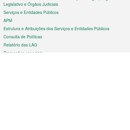
rodapé
Legislativo e Órgãos Judiciais
Serviços e Entidades Públicos
APM
Estrutura e Atribuições dos Serviços e Entidades Públicos
Consulta de Políticas
Relatório das LAG
Promoções especiais
Sobre a RAEM
Tempo
Transporte
Feriados
Cultura e lazer
Informação de Macau
Ficheiro sobre Macau
Estatísticas