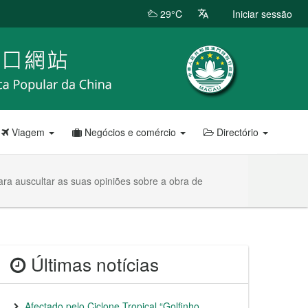
29°C
Iniciar sessão
Viagem
Negócios e comércio
Directório
ra auscultar as suas opiniões sobre a obra de
Últimas notícias
Afectado pelo Ciclone Tropical “Golfinho