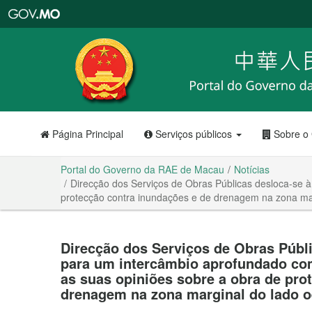
Portal
do
Governo
da
RAE
de
Macau
Página Principal
Serviços públicos
Sobre o
Portal do Governo da RAE de Macau
Notícias
Direcção dos Serviços de Obras Públicas desloca-se 
protecção contra inundações e de drenagem na zona ma
Direcção dos Serviços de Obras Públ
para um intercâmbio aprofundado com
as suas opiniões sobre a obra de pro
drenagem na zona marginal do lado o