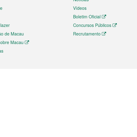
te
Vídeos
Boletim Oficial
 lazer
Concursos Públicos
ão de Macau
Recrutamento
 sobre Macau
as
ios e comércio
Directório
 e Investimento
Directório de Aplicações para T
o Comércio e Convenções em
Directório de Redes Sociais
Directório de Websites Temático
dades de Negócios e Serviços
Directório RSS
s
Descarregamento de impressos
ão dos Mercados