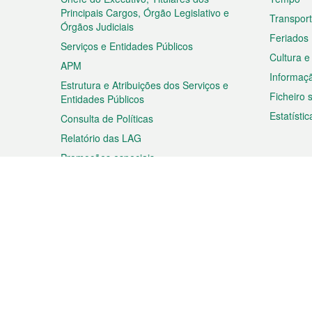
rodapé
Principais Cargos, Órgão Legislativo e
Transpor
Órgãos Judiciais
Feriados
Serviços e Entidades Públicos
Cultura e
APM
Informaç
Estrutura e Atribuições dos Serviços e
Ficheiro
Entidades Públicos
Estatístic
Consulta de Políticas
Relatório das LAG
Promoções especiais
Viagem
Negóc
Planear a sua viagem
Negócios
Descobrir Macau
Feiras d
Macau
Espectáculos e Entretenimento
Oportuni
Roteiro de Compras
das PME
Eventos e Festividades
Informaç