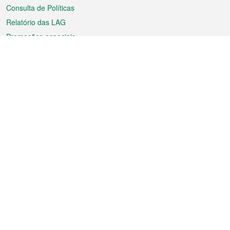
Consulta de Políticas
Relatório das LAG
Promoções especiais
Sobre a RAEM
Tempo
Transporte
Feriados
Cultura e lazer
Informação de Macau
Ficheiro sobre Macau
Estatísticas
Anúncios
Notícias
Vídeos