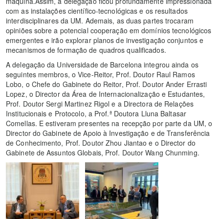
máquina.Assim, a delegação ficou profundamente impressionada
com as instalações científico-tecnológicas e os resultados
interdisciplinares da UM. Ademais, as duas partes trocaram
opiniões sobre a potencial cooperação em domínios tecnológicos
emergentes e irão explorar planos de investigação conjuntos e
mecanismos de formação de quadros qualificados.
A delegação da Universidade de Barcelona integrou ainda os
seguintes membros, o Vice-Reitor, Prof. Doutor Raul Ramos
Lobo, o Chefe do Gabinete do Reitor, Prof. Doutor Ander Errasti
Lopez, o Director da Área de Internacionalização e Estudantes,
Prof. Doutor Sergi Martinez Rigol e a Directora de Relações
Institucionais e Protocolo, a Prof.ª Doutora Lluna Baltasar
Comellas. E estiveram presentes na recepção por parte da UM, o
Director do Gabinete de Apoio à Investigação e de Transferência
de Conhecimento, Prof. Doutor Zhou Jiantao e o Director do
Gabinete de Assuntos Globais, Prof. Doutor Wang Chunming.