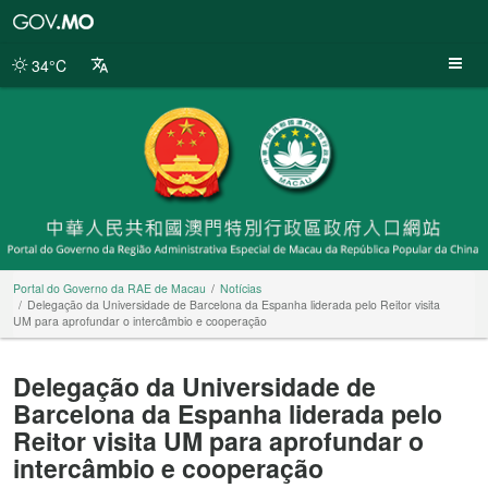
Portal
do
Governo
34°C
da
RAE
de
Macau
Portal do Governo da RAE de Macau
Notícias
Delegação da Universidade de Barcelona da Espanha liderada pelo Reitor visita
UM para aprofundar o intercâmbio e cooperação
Delegação da Universidade de
Barcelona da Espanha liderada pelo
Reitor visita UM para aprofundar o
intercâmbio e cooperação