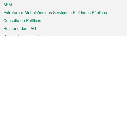
APM
Estrutura e Atribuições dos Serviços e Entidades Públicos
Consulta de Políticas
Relatório das LAG
Promoções especiais
Sobre a RAEM
Tempo
Transporte
Feriados
Cultura e lazer
Informação de Macau
Ficheiro sobre Macau
Estatísticas
Anúncios