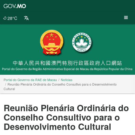
Portal
do
Governo
28°C
da
RAE
de
Macau
Portal do Governo da RAE de Macau
Notícias
Reunião Plenária Ordinária do Conselho Consultivo para o Desenvolvimento
Cultural
Reunião Plenária Ordinária do
Conselho Consultivo para o
Desenvolvimento Cultural