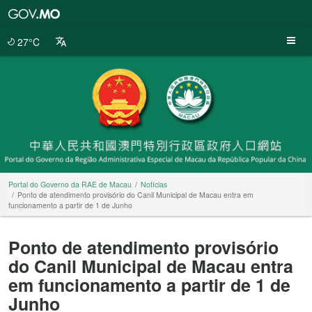
Portal
do
Governo
27°C
da
RAE
de
Macau
Portal do Governo da RAE de Macau
Notícias
Ponto de atendimento provisório do Canil Municipal de Macau entra em
funcionamento a partir de 1 de Junho
Ponto de atendimento provisório
do Canil Municipal de Macau entra
em funcionamento a partir de 1 de
Junho