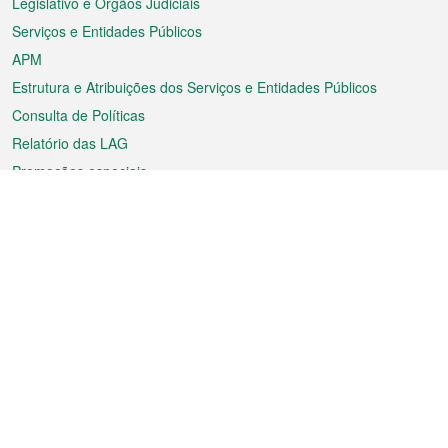
Legislativo e Órgãos Judiciais
Serviços e Entidades Públicos
APM
Estrutura e Atribuições dos Serviços e Entidades Públicos
Consulta de Políticas
Relatório das LAG
Promoções especiais
Sobre a RAEM
Tempo
Transporte
Feriados
Cultura e lazer
Informação de Macau
Ficheiro sobre Macau
Estatísticas