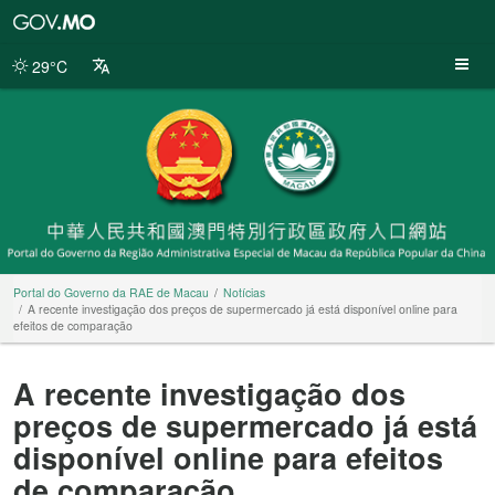
Portal
do
Governo
29°C
da
RAE
de
Macau
Portal do Governo da RAE de Macau
Notícias
A recente investigação dos preços de supermercado já está disponível online para
efeitos de comparação
A recente investigação dos
preços de supermercado já está
disponível online para efeitos
de comparação