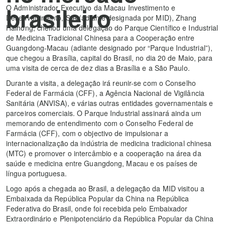
brasileiro
O Administrador Executivo da Macau Investimento e
Desenvolvimento, S.A.(adiante designada por MID), Zhang
Haihong, chefiou uma delegação do Parque Científico e Industrial
de Medicina Tradicional Chinesa para a Cooperação entre
Guangdong-Macau (adiante designado por “Parque Industrial”),
que chegou a Brasília, capital do Brasil, no dia 20 de Maio, para
uma visita de cerca de dez dias a Brasília e a São Paulo.
Durante a visita, a delegação irá reunir-se com o Conselho
Federal de Farmácia (CFF), a Agência Nacional de Vigilância
Sanitária (ANVISA), e várias outras entidades governamentais e
parceiros comerciais. O Parque Industrial assinará ainda um
memorando de entendimento com o Conselho Federal de
Farmácia (CFF), com o objectivo de impulsionar a
internacionalização da indústria de medicina tradicional chinesa
(MTC) e promover o intercâmbio e a cooperação na área da
saúde e medicina entre Guangdong, Macau e os países de
língua portuguesa.
Logo após a chegada ao Brasil, a delegação da MID visitou a
Embaixada da República Popular da China na República
Federativa do Brasil, onde foi recebida pelo Embaixador
Extraordinário e Plenipotenciário da República Popular da China