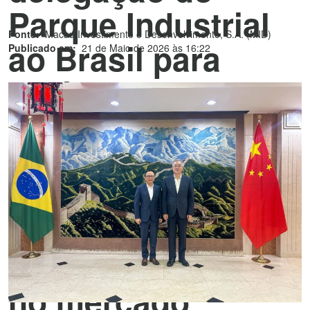
Parque Industrial
Fonte:
Macau Investimento e Desenvolvimento, S.A. (MID)
ao Brasil para
Publicado em:
21 de Maio de 2026 às 16:22
assinatura de
memorando de
entendimento com
vista a promover a
entrada de
produtos de MTC
no mercado