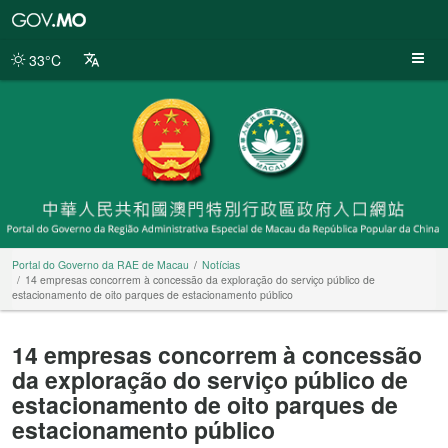
Portal
do
Governo
33°C
da
RAE
de
Macau
Portal do Governo da RAE de Macau
Notícias
14 empresas concorrem à concessão da exploração do serviço público de
estacionamento de oito parques de estacionamento público
14 empresas concorrem à concessão
da exploração do serviço público de
estacionamento de oito parques de
estacionamento público