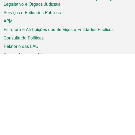
rodapé
Legislativo e Órgãos Judiciais
Serviços e Entidades Públicos
APM
Estrutura e Atribuições dos Serviços e Entidades Públicos
Consulta de Políticas
Relatório das LAG
Promoções especiais
Sobre a RAEM
Tempo
Transporte
Feriados
Cultura e lazer
Informação de Macau
Ficheiro sobre Macau
Estatísticas