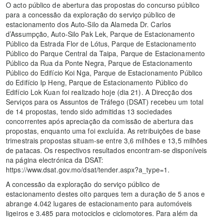
O acto público de abertura das propostas do concurso público
para a concessão da exploração do serviço público de
estacionamento dos Auto-Silo da Alameda Dr. Carlos
d’Assumpção, Auto-Silo Pak Lek, Parque de Estacionamento
Público da Estrada Flor de Lótus, Parque de Estacionamento
Público do Parque Central da Taipa, Parque de Estacionamento
Público da Rua da Ponte Negra, Parque de Estacionamento
Público do Edifício Koi Nga, Parque de Estacionamento Público
do Edifício Ip Heng, Parque de Estacionamento Público do
Edifício Lok Kuan foi realizado hoje (dia 21). A Direcção dos
Serviços para os Assuntos de Tráfego (DSAT) recebeu um total
de 14 propostas, tendo sido admitidas 13 sociedades
concorrentes após apreciação da comissão de abertura das
propostas, enquanto uma foi excluída. As retribuições de base
trimestrais propostas situam-se entre 3,6 milhões e 13,5 milhões
de patacas. Os respectivos resultados encontram-se disponíveis
na página electrónica da DSAT:
https://www.dsat.gov.mo/dsat/tender.aspx?a_type=1.
A concessão da exploração do serviço público de
estacionamento destes oito parques tem a duração de 5 anos e
abrange 4.042 lugares de estacionamento para automóveis
ligeiros e 3.485 para motociclos e ciclomotores. Para além da