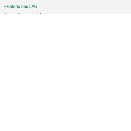
Relatório das LAG
Promoções especiais
Sobre a RAEM
Tempo
Transporte
Feriados
Cultura e lazer
Informação de Macau
Ficheiro sobre Macau
Estatísticas
Anúncios
Notícias
Vídeos