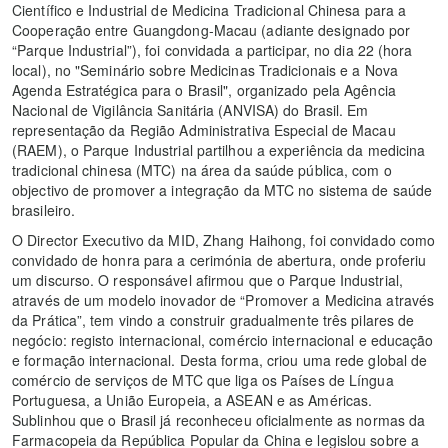
Científico e Industrial de Medicina Tradicional Chinesa para a
Cooperação entre Guangdong-Macau (adiante designado por
“Parque Industrial”), foi convidada a participar, no dia 22 (hora
local), no "Seminário sobre Medicinas Tradicionais e a Nova
Agenda Estratégica para o Brasil", organizado pela Agência
Nacional de Vigilância Sanitária (ANVISA) do Brasil. Em
representação da Região Administrativa Especial de Macau
(RAEM), o Parque Industrial partilhou a experiência da medicina
tradicional chinesa (MTC) na área da saúde pública, com o
objectivo de promover a integração da MTC no sistema de saúde
brasileiro.
O Director Executivo da MID, Zhang Haihong, foi convidado como
convidado de honra para a cerimónia de abertura, onde proferiu
um discurso. O responsável afirmou que o Parque Industrial,
através de um modelo inovador de “Promover a Medicina através
da Prática”, tem vindo a construir gradualmente três pilares de
negócio: registo internacional, comércio internacional e educação
e formação internacional. Desta forma, criou uma rede global de
comércio de serviços de MTC que liga os Países de Língua
Portuguesa, a União Europeia, a ASEAN e as Américas.
Sublinhou que o Brasil já reconheceu oficialmente as normas da
Farmacopeia da República Popular da China e legislou sobre a