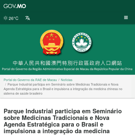
Portal
do
Governo
26°C
da
RAE
de
Macau
Portal do Governo da RAE de Macau
Notícias
Parque Industrial participa em Seminário sobre Medicinas Tradicionais e Nova
Agenda Estratégica para o Brasil e impulsiona a integração da medicina chinesa no
sistema de saúde brasileiro
Parque Industrial participa em Seminário
sobre Medicinas Tradicionais e Nova
Agenda Estratégica para o Brasil e
impulsiona a integração da medicina