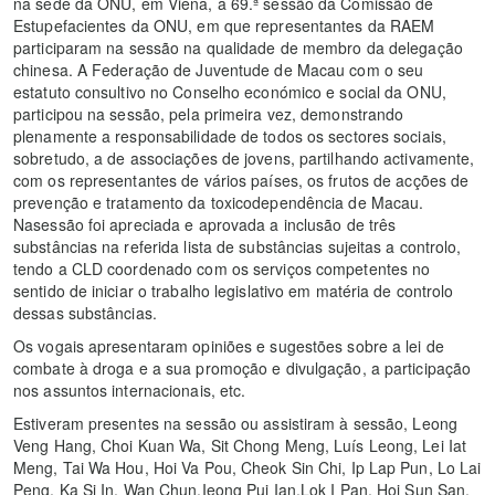
na sede da ONU, em Viena, a 69.ª sessão da Comissão de
Estupefacientes da ONU, em que representantes da RAEM
participaram na sessão na qualidade de membro da delegação
chinesa. A Federação de Juventude de Macau com o seu
estatuto consultivo no Conselho económico e social da ONU,
participou na sessão, pela primeira vez, demonstrando
plenamente a responsabilidade de todos os sectores sociais,
sobretudo, a de associações de jovens, partilhando activamente,
com os representantes de vários países, os frutos de acções de
prevenção e tratamento da toxicodependência de Macau.
Nasessão foi apreciada e aprovada a inclusão de três
substâncias na referida lista de substâncias sujeitas a controlo,
tendo a CLD coordenado com os serviços competentes no
sentido de iniciar o trabalho legislativo em matéria de controlo
dessas substâncias.
Os vogais apresentaram opiniões e sugestões sobre a lei de
combate à droga e a sua promoção e divulgação, a participação
nos assuntos internacionais, etc.
Estiveram presentes na sessão ou assistiram à sessão, Leong
Veng Hang, Choi Kuan Wa, Sit Chong Meng, Luís Leong, Lei Iat
Meng, Tai Wa Hou, Hoi Va Pou, Cheok Sin Chi, Ip Lap Pun, Lo Lai
Peng, Ka Si In, Wan Chun,Ieong Pui Ian,Lok I Pan, Hoi Sun San,