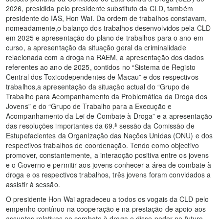
2026, presidida pelo presidente substituto da CLD, também
presidente do IAS, Hon Wai. Da ordem de trabalhos constavam,
nomeadamente,o balanço dos trabalhos desenvolvidos pela CLD
em 2025 e apresentação do plano de trabalhos para o ano em
curso, a apresentação da situação geral da criminalidade
relacionada com a droga na RAEM, a apresentação dos dados
referentes ao ano de 2025, contidos no “Sistema de Registo
Central dos Toxicodependentes de Macau” e dos respectivos
trabalhos,a apresentação da situação actual do “Grupo de
Trabalho para Acompanhamento da Problemática da Droga dos
Jovens” e do “Grupo de Trabalho para a Execução e
Acompanhamento da Lei de Combate à Droga” e a apresentação
das resoluções importantes da 69.ª sessão da Comissão de
Estupefacientes da Organização das Nações Unidas (ONU) e dos
respectivos trabalhos de coordenação. Tendo como objectivo
promover, constantemente, a interacção positiva entre os jovens
e o Governo e permitir aos jovens conhecer a área de combate à
droga e os respectivos trabalhos, três jovens foram convidados a
assistir à sessão.
O presidente Hon Wai agradeceu a todos os vogais da CLD pelo
empenho contínuo na cooperação e na prestação de apoio aos
assuntos relativos ao combate à droga e disse poder no futuro