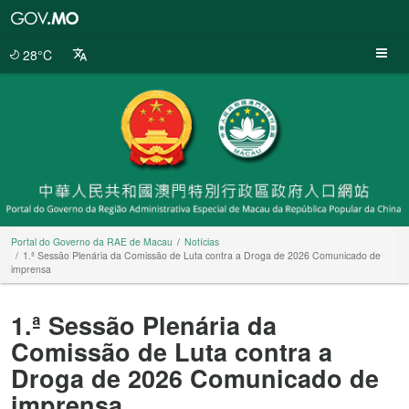
Portal
do
Governo
28°C
da
RAE
de
Macau
Portal do Governo da RAE de Macau
Notícias
1.ª Sessão Plenária da Comissão de Luta contra a Droga de 2026 Comunicado de
imprensa
1.ª Sessão Plenária da
Comissão de Luta contra a
Droga de 2026 Comunicado de
imprensa