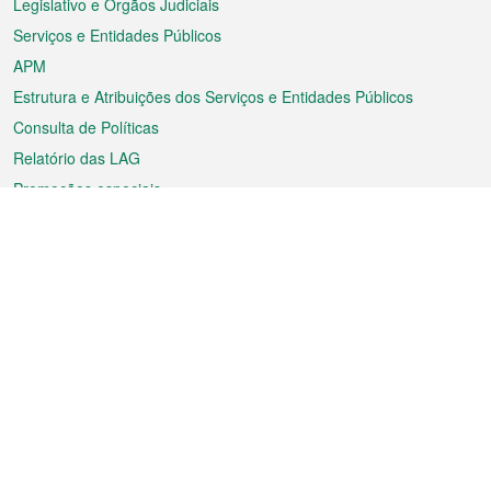
Legislativo e Órgãos Judiciais
Serviços e Entidades Públicos
APM
Estrutura e Atribuições dos Serviços e Entidades Públicos
Consulta de Políticas
Relatório das LAG
Promoções especiais
Sobre a RAEM
Tempo
Transporte
Feriados
Cultura e lazer
Informação de Macau
Ficheiro sobre Macau
Estatísticas