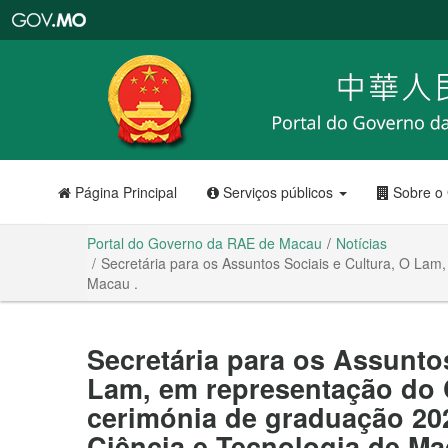
Portal
do
Governo
da
RAE
de
Macau
Página Principal
Serviços públicos
Sobre o
Portal do Governo da RAE de Macau
Notícias
Secretária para os Assuntos Sociais e Cultura, O Lam
Macau .
Secretária para os Assuntos
Lam, em representação do 
cerimónia de graduação 20
Ciência e Tecnologia de Ma