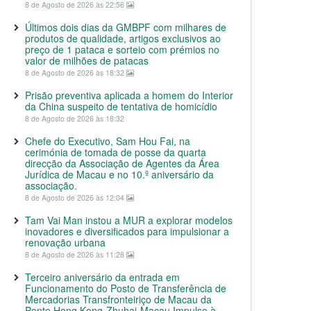
8 de Agosto de 2026 às 22:56
Últimos dois dias da GMBPF com milhares de
produtos de qualidade, artigos exclusivos ao
preço de 1 pataca e sorteio com prémios no
valor de milhões de patacas
8 de Agosto de 2026 às 18:32
Prisão preventiva aplicada a homem do Interior
da China suspeito de tentativa de homicídio
8 de Agosto de 2026 às 18:32
Chefe do Executivo, Sam Hou Fai, na
cerimónia de tomada de posse da quarta
direcção da Associação de Agentes da Área
Jurídica de Macau e no 10.º aniversário da
associação.
8 de Agosto de 2026 às 12:04
Tam Vai Man instou a MUR a explorar modelos
inovadores e diversificados para impulsionar a
renovação urbana
8 de Agosto de 2026 às 11:28
Terceiro aniversário da entrada em
Funcionamento do Posto de Transferência de
Mercadorias Transfronteiriço de Macau da
Ponte Hong Kong-Zhuhai-Macau Impulso à