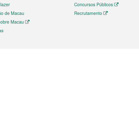
 lazer
Concursos Públicos
ão de Macau
Recrutamento
 sobre Macau
as
ios e comércio
Directório
 e Investimento
Directório de Aplicações para T
o Comércio e Convenções em
Directório de Redes Sociais
Directório de Websites Temático
dades de Negócios e Serviços
Directório RSS
s
Descarregamento de impressos
ão dos Mercados
de Intelectual