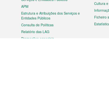
Cultura e
APM
Informaç
Estrutura e Atribuições dos Serviços e
Ficheiro
Entidades Públicos
Estatístic
Consulta de Políticas
Relatório das LAG
Promoções especiais
Viagem
Negóc
Planear a sua viagem
Negócios
Descobrir Macau
Feiras d
Macau
Espectáculos e Entretenimento
Oportuni
Roteiro de Compras
das PME
Eventos e Festividades
Informaç
Proprieda