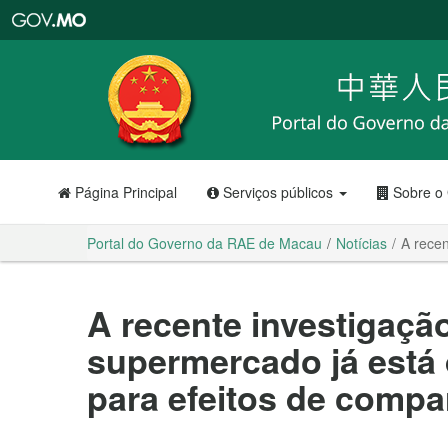
Portal
do
Governo
da
RAE
de
Macau
Página Principal
Serviços públicos
Sobre o
Portal do Governo da RAE de Macau
Notícias
A recen
A recente investigaçã
supermercado já está 
para efeitos de comp