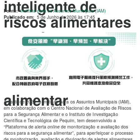
inteligente de
Fonte:
Instituto para os Assuntos Municipais (IAM)
riscos alimentares
Publicado em:
5 de Junho de 2026 às 17:45
através da
Plataforma de
alerta de riscos
para a segurança
alimentar
A partir de 2023, o Instituto para os Assuntos Municipais (IAM),
em colaboração com o Centro Nacional de Avaliação de Riscos
para a Segurança Alimentar e o Instituto de Investigação
Científica e Tecnológica de Pequim, tem desenvolvido a
“Plataforma de alerta
online
de monitorização e avaliação dos
riscos para a segurança alimentar”, para aperfeiçoar o processo
de monitorização, avaliação e divulgação de alertas alimentares