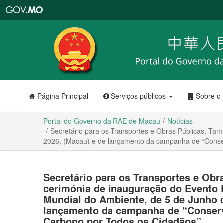
Portal
do
Governo
da
RAE
de
Macau
Página Principal
Serviços públicos
Sobre o
Portal do Governo da RAE de Macau
Notícias
Secretário para os Transportes e Obras Públicas, Tam
2026, (Macau) e de lançamento da campanha de “Conse
Secretário para os Transportes e Obr
cerimónia de inauguração do Evento P
Mundial do Ambiente, de 5 de Junho 
lançamento da campanha de “Conserv
Carbono por Todos os Cidadãos”.