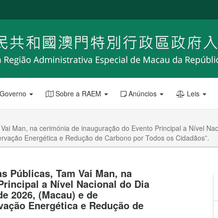
 Governo
Sobre a RAEM
Anúncios
Leis
 Vai Man, na cerimónia de inauguração do Evento Principal a Nível Na
rvação Energética e Redução de Carbono por Todos os Cidadãos”.
as Públicas, Tam Vai Man, na
rincipal a Nível Nacional do Dia
de 2026, (Macau) e de
ação Energética e Redução de