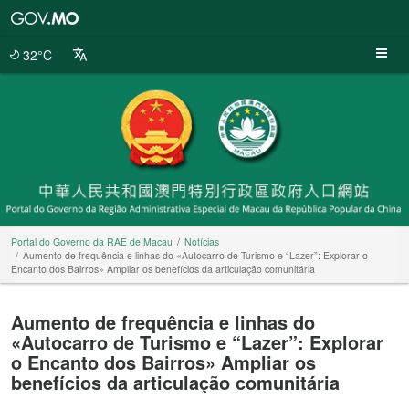
Portal
do
Governo
32°C
da
RAE
de
Macau
Portal do Governo da RAE de Macau
Notícias
Aumento de frequência e linhas do «Autocarro de Turismo e “Lazer”: Explorar o
Encanto dos Bairros» Ampliar os benefícios da articulação comunitária
Aumento de frequência e linhas do
«Autocarro de Turismo e “Lazer”: Explorar
o Encanto dos Bairros» Ampliar os
benefícios da articulação comunitária