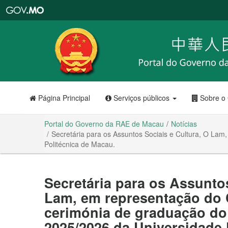
Portal
do
Governo
da
RAE
de
Macau
Página Principal
Serviços públicos
Sobre o
Portal do Governo da RAE de Macau
Notícias
Secretária para os Assuntos Sociais e Cultura, O La
Politécnica de Macau.
Secretária para os Assuntos
Lam, em representação do 
cerimónia de graduação do
2025/2026 da Universidade 