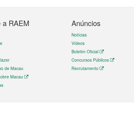
e a RAEM
Anúncios
Notícias
te
Vídeos
Boletim Oficial
 lazer
Concursos Públicos
ão de Macau
Recrutamento
 sobre Macau
as
ios e comércio
Directório
 e Investimento
Directório de Aplicações para T