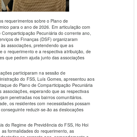
 os requerimentos sobre o Plano de
mico para o ano de 2026. Em articulação com
 Comparticipação Pecuniária do corrente ano,
erviços de Finanças (DSF) organizaram
 às associações, pretendendo que as
 o requerimento e a respectiva atribuição, de
ntes que pedem ajuda junto das associações
iações participaram na sessão de
inistração do FSS, Luís Gomes, apresentou aos
taque do Plano de Comparticipação Pecuniária
as associações, esperando que as respectivas
jam penetradas nos bairros comunitários.
dade, os residentes com necessidades possam
 conseguinte reduzir-se-ão as deslocações
.
ais do Regime de Previdência do FSS, Ho Hoi
m as formalidades do requerimento, as