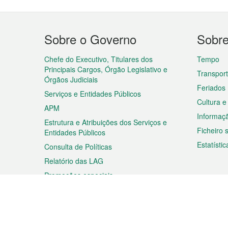
Menu
Sobre o Governo
Sobr
do
rodapé
Chefe do Executivo, Titulares dos
Tempo
Principais Cargos, Órgão Legislativo e
Transpor
Órgãos Judiciais
Feriados
Serviços e Entidades Públicos
Cultura e
APM
Informaç
Estrutura e Atribuições dos Serviços e
Ficheiro
Entidades Públicos
Estatístic
Consulta de Políticas
Relatório das LAG
Promoções especiais
Viagem
Negóc
Planear a sua viagem
Negócios