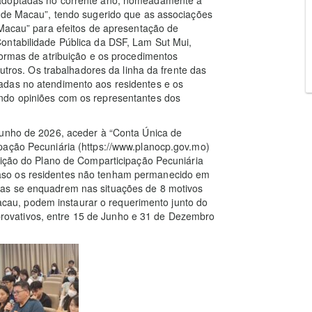
 adoptadas no corrente ano, nomeadamente a
a de Macau”, tendo sugerido que as associações
 Macau” para efeitos de apresentação de
ontabilidade Pública da DSF, Lam Sut Mui,
formas de atribuição e os procedimentos
outros. Os trabalhadores da linha da frente das
adas no atendimento aos residentes e os
ndo opiniões com os representantes dos
Junho de 2026, aceder à “Conta Única de
pação Pecuniária (https://www.planocp.gov.mo)
uição do Plano de Comparticipação Pecuniária
aso os residentes não tenham permanecido em
as se enquadrem nas situações de 8 motivos
au, podem instaurar o requerimento junto do
ovativos, entre 15 de Junho e 31 de Dezembro