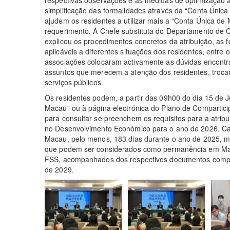
respectivas observações e as medidas de optimização
simplificação das formalidades através da “Conta Únic
ajudem os residentes a utilizar mais a “Conta Única de
requerimento. A Chefe substituta do Departamento de C
explicou os procedimentos concretos da atribuição, as 
aplicáveis a diferentes situações dos residentes, entre 
associações colocaram activamente as dúvidas encontr
assuntos que merecem a atenção dos residentes, troca
serviços públicos.
Os residentes podem, a partir das 09h00 do dia 15 de 
Macau” ou à página electrónica do Plano de Compartici
para consultar se preenchem os requisitos para a atrib
no Desenvolvimento Económico para o ano de 2026. C
Macau, pelo menos, 183 dias durante o ano de 2025, m
que podem ser considerados como permanência em Mac
FSS, acompanhados dos respectivos documentos compr
de 2029.