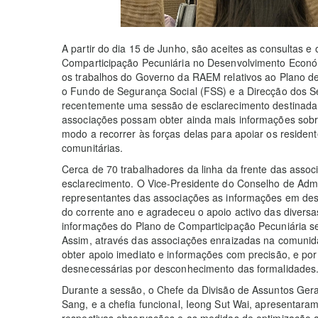
A partir do dia 15 de Junho, são aceites as consultas e
Comparticipação Pecuniária no Desenvolvimento Econó
os trabalhos do Governo da RAEM relativos ao Plano de
o Fundo de Segurança Social (FSS) e a Direcção dos S
recentemente uma sessão de esclarecimento destinada
associações possam obter ainda mais informações sobre
modo a recorrer às forças delas para apoiar os reside
comunitárias.
Cerca de 70 trabalhadores da linha da frente das assoc
esclarecimento. O Vice-Presidente do Conselho de Adm
representantes das associações as informações em des
do corrente ano e agradeceu o apoio activo das divers
informações do Plano de Comparticipação Pecuniária se
Assim, através das associações enraizadas na comuni
obter apoio imediato e informações com precisão, e por
desnecessárias por desconhecimento das formalidades
Durante a sessão, o Chefe da Divisão de Assuntos Ger
Sang, e a chefia funcional, Ieong Sut Wai, apresentara