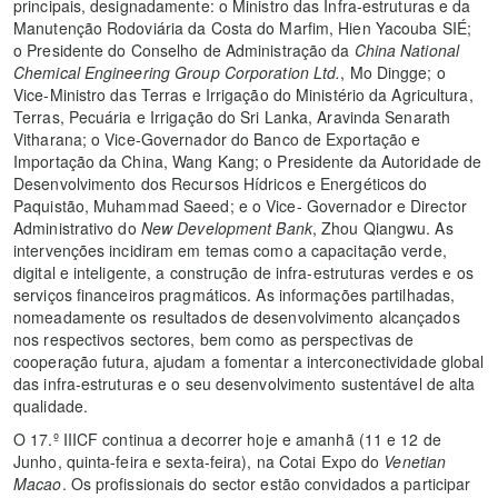
principais, designadamente: o Ministro das Infra-estruturas e da
Manutenção Rodoviária da Costa do Marfim, Hien Yacouba SIÉ;
o Presidente do Conselho de Administração da
China National
Chemical Engineering Group Corporation Ltd.
, Mo Dingge; o
Vice-Ministro das Terras e Irrigação do Ministério da Agricultura,
Terras, Pecuária e Irrigação do Sri Lanka, Aravinda Senarath
Vitharana; o Vice-Governador do Banco de Exportação e
Importação da China, Wang Kang; o Presidente da Autoridade de
Desenvolvimento dos Recursos Hídricos e Energéticos do
Paquistão, Muhammad Saeed; e o Vice- Governador e Director
Administrativo do
New Development Bank
, Zhou Qiangwu. As
intervenções incidiram em temas como a capacitação verde,
digital e inteligente, a construção de infra-estruturas verdes e os
serviços financeiros pragmáticos. As informações partilhadas,
nomeadamente os resultados de desenvolvimento alcançados
nos respectivos sectores, bem como as perspectivas de
cooperação futura, ajudam a fomentar a interconectividade global
das infra-estruturas e o seu desenvolvimento sustentável de alta
qualidade.
O 17.º IIICF continua a decorrer hoje e amanhã (11 e 12 de
Junho, quinta-feira e sexta-feira), na Cotai Expo do
Venetian
Macao
. Os profissionais do sector estão convidados a participar