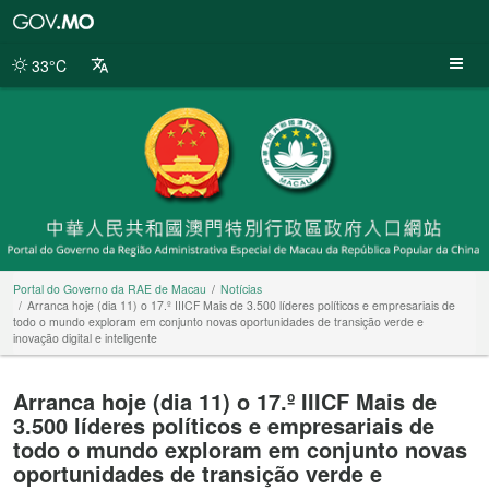
Portal
do
Governo
33°C
da
RAE
de
Macau
Portal do Governo da RAE de Macau
Notícias
Arranca hoje (dia 11) o 17.º IIICF Mais de 3.500 líderes políticos e empresariais de
todo o mundo exploram em conjunto novas oportunidades de transição verde e
inovação digital e inteligente
Arranca hoje (dia 11) o 17.º IIICF Mais de
3.500 líderes políticos e empresariais de
todo o mundo exploram em conjunto novas
oportunidades de transição verde e