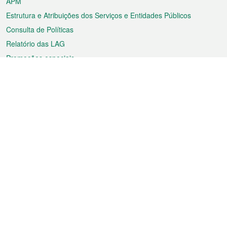
APM
Estrutura e Atribuições dos Serviços e Entidades Públicos
Consulta de Políticas
Relatório das LAG
Promoções especiais
Sobre a RAEM
Tempo
Transporte
Feriados
Cultura e lazer
Informação de Macau
Ficheiro sobre Macau
Estatísticas
Anúncios