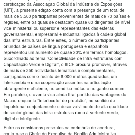
certificação da Associação Global da Indústria de Exposições
(UFI), a presente edição conta com a presença de um total de
mais de 3.500 participantes provenientes de mais de 70 países e
regiões, entre os quais se destacam quase 60 dirigentes de nível
vice-ministerial ou superior e representantes das esferas
governamental, empresarial e industrial ligados à cadeia global
das infra-estruturas. Entre estes, o número de participantes
oriundos de países de língua portuguesa e espanhola
representou um aumento de quase 20% em termos homólogos.
Subordinado ao tema “Conectividade de Infra-estruturas com
Capacitação Verde e Digital”, o IIICF procura promover, através
de mais de 250 actividades temáticas e complementares,
conjugadas com o recinto de 8.000 metros quadrados, um
intercâmbio e uma cooperação assentes na articulação
abrangente e eficiente, no benéfico mútuo e no ganho comum.
Em paralelo, o evento visa ainda tirar partido das vantagens de
Macau enquanto “interlocutor de precisão”, no sentido de
impulsionar conjuntamente o desenvolvimento de alta qualidade
do sector global das infra-estruturas rumo à vertente verde,
digital e inteligente.
Entre os convidados presentes na cerimónia de abertura,
contam-se o Chefe do Executivo da Região Administrativa