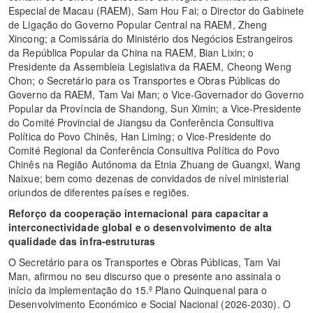
Especial de Macau (RAEM), Sam Hou Fai; o Director do Gabinete
de Ligação do Governo Popular Central na RAEM, Zheng
Xincong; a Comissária do Ministério dos Negócios Estrangeiros
da República Popular da China na RAEM, Bian Lixin; o
Presidente da Assembleia Legislativa da RAEM, Cheong Weng
Chon; o Secretário para os Transportes e Obras Públicas do
Governo da RAEM, Tam Vai Man; o Vice-Governador do Governo
Popular da Província de Shandong, Sun Ximin; a Vice-Presidente
do Comité Provincial de Jiangsu da Conferência Consultiva
Política do Povo Chinês, Han Liming; o Vice-Presidente do
Comité Regional da Conferência Consultiva Política do Povo
Chinês na Região Autónoma da Etnia Zhuang de Guangxi, Wang
Naixue; bem como dezenas de convidados de nível ministerial
oriundos de diferentes países e regiões.
Reforço da cooperação internacional para capacitar a
interconectividade global e o desenvolvimento de alta
qualidade das infra-estruturas
O Secretário para os Transportes e Obras Públicas, Tam Vai
Man, afirmou no seu discurso que o presente ano assinala o
início da implementação do 15.º Plano Quinquenal para o
Desenvolvimento Económico e Social Nacional (2026-2030). O