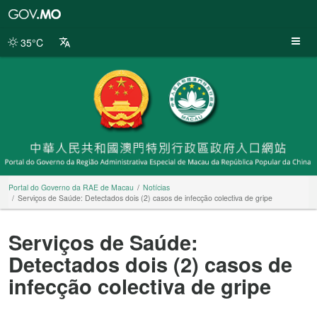
Portal
do
Governo
35°C
da
RAE
de
Macau
Portal do Governo da RAE de Macau
Notícias
Serviços de Saúde: Detectados dois (2) casos de infecção colectiva de gripe
Serviços de Saúde:
Detectados dois (2) casos de
infecção colectiva de gripe