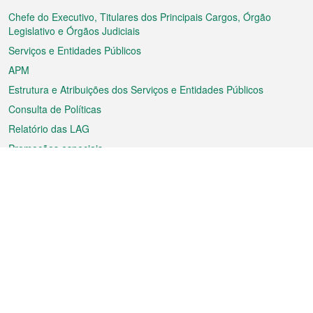
do
rodapé
Chefe do Executivo, Titulares dos Principais Cargos, Órgão
Legislativo e Órgãos Judiciais
Serviços e Entidades Públicos
APM
Estrutura e Atribuições dos Serviços e Entidades Públicos
Consulta de Políticas
Relatório das LAG
Promoções especiais
Sobre a RAEM
Tempo
Transporte
Feriados
Cultura e lazer
Informação de Macau
Ficheiro sobre Macau