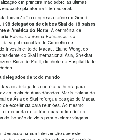
ualização em primeira mão sobre as últimas
s enquanto plataforma internacional.
ela Inovação,” o congresso reúne no Grand
o,
198 delegados de clubes Skal de 18 países
nte e América do Norte
. A cerimónia de
Maria Helena de Senna Fernandes, do
ng, da vogal executiva do Conselho de
 do Investimento de Macau, Elaine Wong, do
presidente do Skal Internacional Ásia, Shekhar
inzenz Rosa de Pauli, do chefe de Hospitalidade
idados.
ra delegados de todo mundo
ndas aos delegados que é uma honra para
 vez em mais de duas décadas. Maria Helena de
al da Ásia do Skal reforça a posição de Macau
no de excelência para reuniões. Ao mesmo
o uma porta de entrada para o Interior da
as de isenção de visto para explorar viagens
, destacou na sua intervenção que este
nçado através da paixão, colaboração e visão,