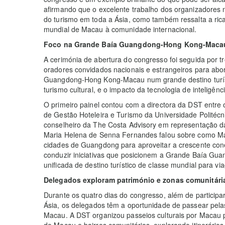
afirmando que o excelente trabalho dos organizadores n
do turismo em toda a Ásia, como também ressalta a rica 
mundial de Macau à comunidade internacional.
Foco na Grande Baía Guangdong-Hong Kong-Macau
A cerimónia de abertura do congresso foi seguida por t
oradores convidados nacionais e estrangeiros para ab
Guangdong-Hong Kong-Macau num grande destino turísti
turismo cultural, e o impacto da tecnologia de inteligênc
O primeiro painel contou com a directora da DST entre
de Gestão Hoteleira e Turismo da Universidade Politéc
conselheiro da The Costa Advisory em representação d
Maria Helena de Senna Fernandes falou sobre como Ma
cidades de Guangdong para aproveitar a crescente conec
conduzir iniciativas que posicionem a Grande Baía 
unificada de destino turístico de classe mundial para vi
Delegados exploram património e zonas comunitári
Durante os quatro dias do congresso, além de participar
Ásia, os delegados têm a oportunidade de passear pela
Macau. A DST organizou passeios culturais por Macau p
de Macau e bairros comunitários, explorando itinerário