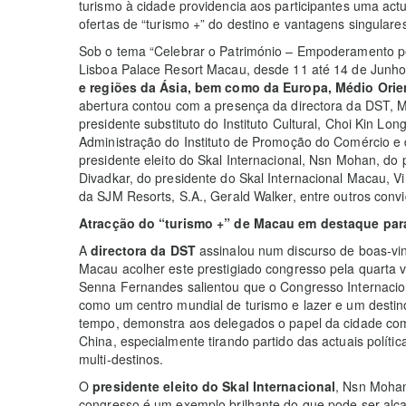
turismo à cidade providencia aos participantes uma act
ofertas de “turismo +” do destino e vantagens singulare
Sob o tema “Celebrar o Património – Empoderamento p
Lisboa Palace Resort Macau, desde 11 até 14 de Junh
e regiões da Ásia, bem como da Europa, Médio Orie
abertura contou com a presença da directora da DST, 
presidente substituto do Instituto Cultural, Choi Kin Lo
Administração do Instituto de Promoção do Comércio e
presidente eleito do Skal Internacional, Nsn Mohan, do 
Divadkar, do presidente do Skal Internacional Macau, V
da SJM Resorts, S.A., Gerald Walker, entre outros conv
Atracção do “turismo +” de Macau em destaque pa
A
directora da DST
assinalou num discurso de boas-vi
Macau acolher este prestigiado congresso pela quarta
Senna Fernandes salientou que o Congresso Internacion
como um centro mundial de turismo e lazer e um desti
tempo, demonstra aos delegados o papel da cidade com
China, especialmente tirando partido das actuais polític
multi-destinos.
O
presidente eleito do Skal Internacional
, Nsn Mohan
congresso é um exemplo brilhante do que pode ser alca