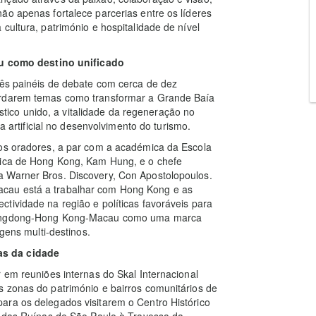
ão apenas fortalece parcerias entre os líderes
cultura, património e hospitalidade de nível
 como destino unificado
rês painéis de debate com cerca de dez
ordarem temas como transformar a Grande Baía
co unido, a vitalidade da regeneração no
ia artificial no desenvolvimento do turismo.
 os oradores, a par com a académica da Escola
nica de Hong Kong, Kam Hung, e o chefe
a Warner Bros. Discovery, Con Apostolopoulos.
cau está a trabalhar com Hong Kong e as
tividade na região e políticas favoráveis para
Guangdong-Hong Kong-Macau como uma marca
agens multi-destinos.
as da cidade
 em reuniões internas do Skal Internacional
s zonas do património e bairros comunitários de
ara os delegados visitarem o Centro Histórico
s das Ruínas de São Paulo à Travessa da