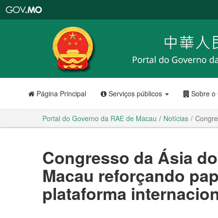
Portal
do
Governo
da
RAE
de
Macau
Página Principal
Serviços públicos
Sobre o
Portal do Governo da RAE de Macau
Notícias
Congres
Congresso da Ásia do 
Macau reforçando pap
plataforma internacion