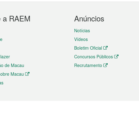
e a RAEM
Anúncios
Notícias
te
Vídeos
Boletim Oficial
 lazer
Concursos Públicos
ão de Macau
Recrutamento
 sobre Macau
as
ios e comércio
Directório
 e Investimento
Directório de Aplicações para T
o Comércio e Convenções em
Directório de Redes Sociais