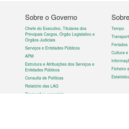
Menu
Sobre o Governo
Sobr
do
rodapé
Chefe do Executivo, Titulares dos
Tempo
Principais Cargos, Órgão Legislativo e
Transpor
Órgãos Judiciais
Feriados
Serviços e Entidades Públicos
Cultura e
APM
Informaç
Estrutura e Atribuições dos Serviços e
Ficheiro
Entidades Públicos
Estatístic
Consulta de Políticas
Relatório das LAG
Promoções especiais
Viagem
Negóc
Planear a sua viagem
Negócios
Descobrir Macau
Feiras d