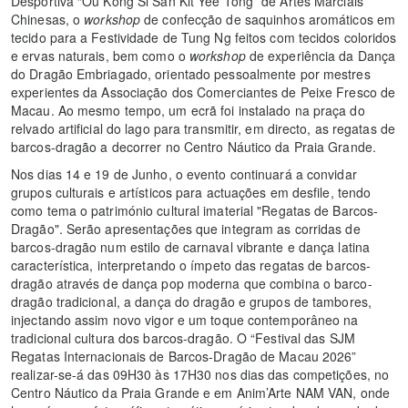
Desportiva “Ou Kong Si San Kit Yee Tong” de Artes Marciais
Chinesas, o
workshop
de confecção de saquinhos aromáticos em
tecido para a Festividade de Tung Ng feitos com tecidos coloridos
e ervas naturais, bem como o
workshop
de experiência da Dança
do Dragão Embriagado, orientado pessoalmente por mestres
experientes da Associação dos Comerciantes de Peixe Fresco de
Macau. Ao mesmo tempo, um ecrã foi instalado na praça do
relvado artificial do lago para transmitir, em directo, as regatas de
barcos-dragão a decorrer no Centro Náutico da Praia Grande.
Nos dias 14 e 19 de Junho, o evento continuará a convidar
grupos culturais e artísticos para actuações em desfile, tendo
como tema o património cultural imaterial "Regatas de Barcos-
Dragão". Serão apresentações que integram as corridas de
barcos-dragão num estilo de carnaval vibrante e dança latina
característica, interpretando o ímpeto das regatas de barcos-
dragão através de dança pop moderna que combina o barco-
dragão tradicional, a dança do dragão e grupos de tambores,
injectando assim novo vigor e um toque contemporâneo na
tradicional cultura dos barcos-dragão. O “Festival das SJM
Regatas Internacionais de Barcos-Dragão de Macau 2026”
realizar-se-á das 09H30 às 17H30 nos dias das competições, no
Centro Náutico da Praia Grande e em Anim’Arte NAM VAN, onde