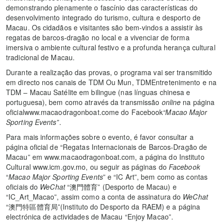
demonstrando plenamente o fascínio das características do
desenvolvimento integrado do turismo, cultura e desporto de
Macau. Os cidadãos e visitantes são bem-vindos a assistir às
regatas de barcos-dragão no local e a vivenciar de forma
imersiva o ambiente cultural festivo e a profunda herança cultural
tradicional de Macau.
Durante a realização das provas, o programa vai ser transmitido
em directo nos canais de TDM Ou Mun, TDMEntretenimento e na
TDM – Macau Satélite em bilingue (nas línguas chinesa e
portuguesa), bem como através da transmissão
online
na página
oficialwww.macaodragonboat.come do Facebook
“Macao Major
Sporting Events”
.
Para mais informações sobre o evento, é favor consultar a
página oficial de “Regatas Internacionais de Barcos-Dragão de
Macau” em www.macaodragonboat.com, a página do Instituto
Cultural www.icm.gov.mo, ou seguir as páginas do
Facebook
“
Macao Major Sporting Events
” e “IC Art”, bem como as contas
oficiais do
WeChat
“澳門體育” (Desporto de Macau) e
“IC_Art_Macao”, assim como a conta de assinatura do
WeChat
“澳門特區體育局”(Instituto do Desporto da RAEM) e a página
electrónica de actividades de Macau “Enjoy Macao”.