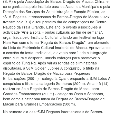
(SJM) e pela Associação de Barcos-Dragão de Macau, China, e
co-organizadas pelo Instituto para os Assuntos Municipais e pela
Direcção dos Serviços de Administração e Função Pública, as
“SJM Regatas Internacionais de Barcos-Dragão de Macau 2026”
tiveram hoje (13) o seu primeiro dia de competições no Centro
Náutico da Praia Grande. Este ano, o evento associou-se à
actividade “Arte à solta – ondas culturais ao fim de semana”,
organizada pelo Instituto Cultural, criando um festival no lago
Nam Van com o tema “Regata de Barcos-Dragão”, um elemento
da Lista do Património Cultural Imaterial de Macau. Aproveitando
a ocasião da festa tradicional, o evento aprofunda a integração
entre cultura e desporto, unindo esforços para promover o
espírito de Tung Ng. Após várias rondas de eliminatórias
disputadas, a SJM Golden Jubilee A conquistou o título na
Regata de Barcos-Dragão de Macau para Pequenas
Embarcações (200m) - categoria
Open
, enquanto a SJM Lotus A
conquistou o título na categoria Senhoras (200m). Amanhã (14),
realizar-se-ão a Regata de Barcos-Dragão de Macau para
Grandes Embarcações (500m) - categoria Open e Senhoras,
bem como a categoria mista da Regata de Barcos-Dragão de
Macau para Grandes Embarcações (500m).
No primeiro dia das “SJM Regatas Internacionais de Barcos-