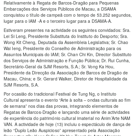
Relativamente à Regata de Barcos-Dragão para Pequenas
Embarcações dos Serviços Públicos de Macau, a DSAMA
conquistou o título de campeã com o tempo de 53.252 segundos,
lugar para o IAM -A e o terceiro lugar para a DSAMA-A.
Estiveram presentes na actividade os seguintes convidados: Sra.
Lei Si Leng, Presidente Substituta do Instituto do Desporto; Sra.
Wong Kit Cheng, Deputada da Assembleia Legislativa; Sr. Chao
Wai Ieng, Presidente do Conselho de Administração para os
Assuntos Municipais do IAM; Sr. Chan Chi Kin, Director Substituto
dos Serviços de Administração e Função Pública; Dr. Rui Cunha,
Secretário-Geral da SJM Resorts, S.A.; Sr. Vong Ka Hou,
Presidente da Direcção da Associação de Barcos de Dragão de
Macau, China; e Sr. Gerard Walker, Diretor de Hospitalidade da
SJM Resorts, S.A.
Por ocasião do tradicional Festival de Tung Ng, o Instituto
Cultural apresenta o evento “Arte à solta – ondas culturais ao fim
de semana” nos dias das provas, integrando elementos de
Regatas de Barcos-Dragão e lançando uma série de actividades
de experiência do património cultural imaterial no Anim’Arte NAM
VAN. A actividade de hoje (13) incluiu o espectáculo de dança de
leão “Duplo Leão Auspicioso” apresentado pela Associação