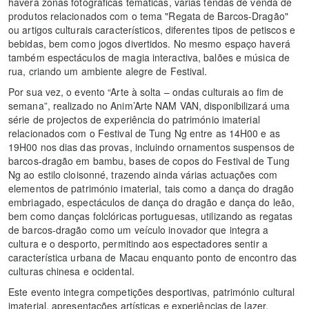
haverá zonas fotográficas temáticas, várias tendas de venda de
produtos relacionados com o tema "Regata de Barcos-Dragão"
ou artigos culturais característicos, diferentes tipos de petiscos e
bebidas, bem como jogos divertidos. No mesmo espaço haverá
também espectáculos de magia interactiva, balões e música de
rua, criando um ambiente alegre de Festival.
Por sua vez, o evento “Arte à solta – ondas culturais ao fim de
semana”, realizado no Anim’Arte NAM VAN, disponibilizará uma
série de projectos de experiência do património imaterial
relacionados com o Festival de Tung Ng entre as 14H00 e as
19H00 nos dias das provas, incluindo ornamentos suspensos de
barcos-dragão em bambu, bases de copos do Festival de Tung
Ng ao estilo cloisonné, trazendo ainda várias actuações com
elementos de património imaterial, tais como a dança do dragão
embriagado, espectáculos de dança do dragão e dança do leão,
bem como danças folclóricas portuguesas, utilizando as regatas
de barcos-dragão como um veículo inovador que integra a
cultura e o desporto, permitindo aos espectadores sentir a
característica urbana de Macau enquanto ponto de encontro das
culturas chinesa e ocidental.
Este evento integra competições desportivas, património cultural
imaterial, apresentações artísticas e experiências de lazer,