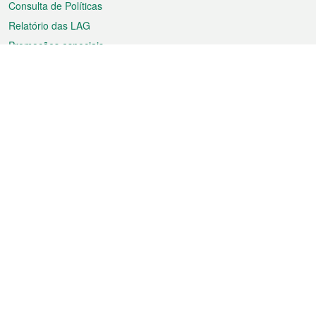
Consulta de Políticas
Relatório das LAG
Promoções especiais
Sobre a RAEM
Tempo
Transporte
Feriados
Cultura e lazer
Informação de Macau
Ficheiro sobre Macau
Estatísticas
Anúncios
Notícias
Vídeos