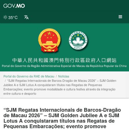
Portal
do
Governo
35°C
da
RAE
de
Macau
Portal do Governo da RAE de Macau
Notícias
“SJM Regatas Internacionais de Barcos-Dragão de Macau 2026” – SJM Golden
Jubilee A e SJM Lotus A conquistaram títulos nas Regatas de Pequenas
Embarcações; evento promove modalidade e cultura festiva através da integração
entre cultura e desporto
“SJM Regatas Internacionais de Barcos-Dragão
de Macau 2026” – SJM Golden Jubilee A e SJM
Lotus A conquistaram títulos nas Regatas de
Pequenas Embarcações; evento promove