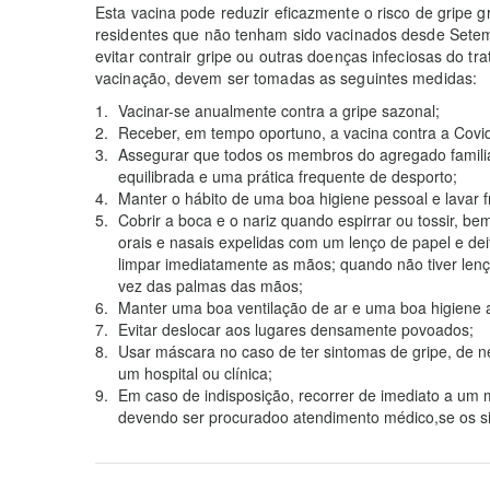
Esta vacina pode reduzir eficazmente o risco de gripe
residentes que não tenham sido vacinados desde Sete
evitar contrair gripe ou outras doenças infeciosas do tra
vacinação, devem ser tomadas as seguintes medidas:
Vacinar-se anualmente contra a gripe sazonal;
Receber, em tempo oportuno, a vacina contra a Cov
Assegurar que todos os membros do agregado famil
equilibrada e uma prática frequente de desporto;
Manter o hábito de uma boa higiene pessoal e lavar
Cobrir a boca e o nariz quando espirrar ou tossir,
orais e nasais expelidas com um lenço de papel e dei
limpar imediatamente as mãos; quando não tiver len
vez das palmas das mãos;
Manter uma boa ventilação de ar e uma boa higiene 
Evitar deslocar aos lugares densamente povoados;
Usar máscara no caso de ter sintomas de gripe, de ne
um hospital ou clínica;
Em caso de indisposição, recorrer de imediato a u
devendo ser procuradoo atendimento médico,se os s