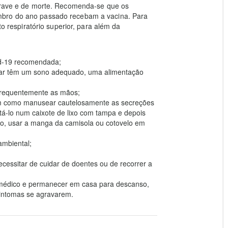
 grave e de morte. Recomenda-se que os
mbro do ano passado recebam a vacina. Para
to respiratório superior, para além da
id-19 recomendada;
iar têm um sono adequado, uma alimentação
 frequentemente as mãos;
 bem como manusear cautelosamente as secreções
tá-lo num caixote de lixo com tampa e depois
ço, usar a manga da camisola ou cotovelo em
ambiental;
cessitar de cuidar de doentes ou de recorrer a
m médico e permanecer em casa para descanso,
intomas se agravarem.